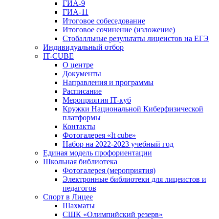
ГИА-9
ГИА-11
Итоговое собеседование
Итоговое сочинение (изложение)
Стобалльные результаты лицеистов на ЕГЭ
Индивидуальный отбор
IT-CUBE
О центре
Документы
Направления и программы
Расписание
Мероприятия IT-куб
Кружки Национальной Киберфизической
платформы
Контакты
Фотогалерея «It cube»
Набор на 2022-2023 учебный год
Единая модель профориентации
Школьная библиотека
Фотогалерея (мероприятия)
Электронные библиотеки для лицеистов и
педагогов
Спорт в Лицее
Шахматы
СШК «Олимпийский резерв»