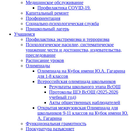
Медицинское обслуживание
Профилактика COVID-19.
Капитальный ремонт
Профориентация
Социально-психологическая служба
Пришкольный лагерь
Учащимся
Профилактика экстремизма и терроризма
Психологическое насилие, систематическое
унижение чести и достоинства, издевательства,
преследование
Расписание уроков
Олимпиады
Олимпиада на Кубок имени Ю.А. Гагарина
для 1-8 классов
Всероссийская олимпиада школьников
Результаты школьного этапа ВсОШ
Протоколы ШЭ ВсОШ (2025-2026
учебный год)
Акты общественных наблюдателей
Открытая межвузовская Олимпиада для
школьников 9-11 классов на Кубок имени Ю.
А. Гагарина
Функциональная грамотность
Прокуратура разъясняет