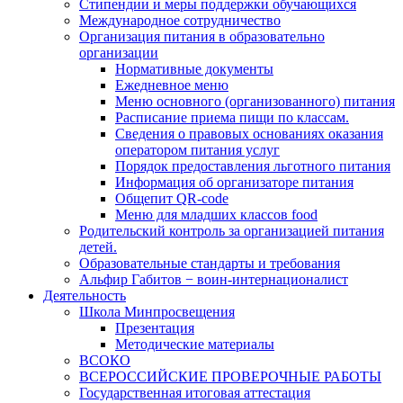
Стипендии и меры поддержки обучающихся
Международное сотрудничество
Организация питания в образовательно
организации
Нормативные документы
Ежедневное меню
Меню основного (организованного) питания
Расписание приема пищи по классам.
Сведения о правовых основаниях оказания
оператором питания услуг
Порядок предоставления льготного питания
Информация об организаторе питания
Общепит QR-code
Меню для младших классов food
Родительский контроль за организацией питания
детей.
Образовательные стандарты и требования
Альфир Габитов − воин-интернационалист
Деятельность
Школа Минпросвещения
Презентация
Методические материалы
ВСОКО
ВСЕРОССИЙСКИЕ ПРОВЕРОЧНЫЕ РАБОТЫ
Государственная итоговая аттестация