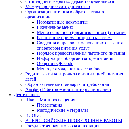
Стипендии и меры поддержки обучающихся
Международное сотрудничество
Организация питания в образовательно
организации
Нормативные документы
Ежедневное меню
Меню основного (организованного) питания
Расписание приема пищи по классам.
Сведения о правовых основаниях оказания
оператором питания услуг
Порядок предоставления льготного питания
Информация об организаторе питания
Общепит QR-code
Меню для младших классов food
Родительский контроль за организацией питания
детей.
Образовательные стандарты и требования
Альфир Габитов − воин-интернационалист
Деятельность
Школа Минпросвещения
Презентация
Методические материалы
ВСОКО
ВСЕРОССИЙСКИЕ ПРОВЕРОЧНЫЕ РАБОТЫ
Государственная итоговая аттестация