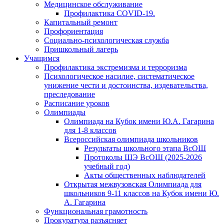
Медицинское обслуживание
Профилактика COVID-19.
Капитальный ремонт
Профориентация
Социально-психологическая служба
Пришкольный лагерь
Учащимся
Профилактика экстремизма и терроризма
Психологическое насилие, систематическое
унижение чести и достоинства, издевательства,
преследование
Расписание уроков
Олимпиады
Олимпиада на Кубок имени Ю.А. Гагарина
для 1-8 классов
Всероссийская олимпиада школьников
Результаты школьного этапа ВсОШ
Протоколы ШЭ ВсОШ (2025-2026
учебный год)
Акты общественных наблюдателей
Открытая межвузовская Олимпиада для
школьников 9-11 классов на Кубок имени Ю.
А. Гагарина
Функциональная грамотность
Прокуратура разъясняет