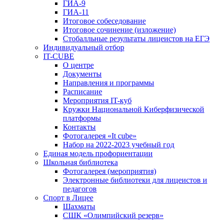
ГИА-9
ГИА-11
Итоговое собеседование
Итоговое сочинение (изложение)
Стобалльные результаты лицеистов на ЕГЭ
Индивидуальный отбор
IT-CUBE
О центре
Документы
Направления и программы
Расписание
Мероприятия IT-куб
Кружки Национальной Киберфизической
платформы
Контакты
Фотогалерея «It cube»
Набор на 2022-2023 учебный год
Единая модель профориентации
Школьная библиотека
Фотогалерея (мероприятия)
Электронные библиотеки для лицеистов и
педагогов
Спорт в Лицее
Шахматы
СШК «Олимпийский резерв»