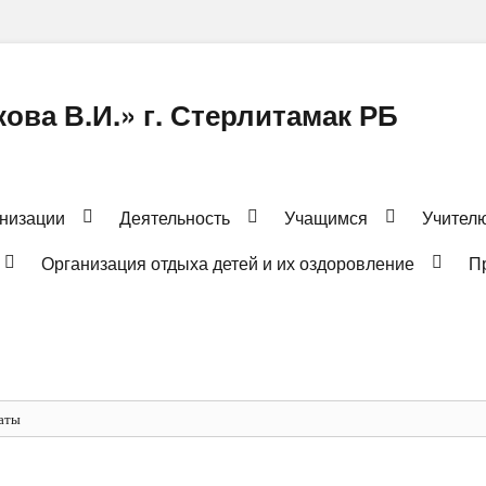
ова В.И.» г. Стерлитамак РБ
анизации
Деятельность
Учащимся
Учител
Организация отдыха детей и их оздоровление
П
аты