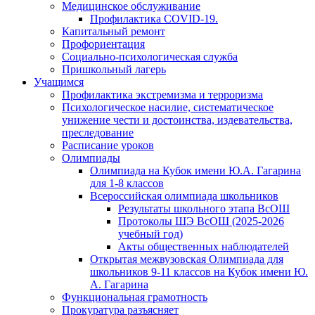
Медицинское обслуживание
Профилактика COVID-19.
Капитальный ремонт
Профориентация
Социально-психологическая служба
Пришкольный лагерь
Учащимся
Профилактика экстремизма и терроризма
Психологическое насилие, систематическое
унижение чести и достоинства, издевательства,
преследование
Расписание уроков
Олимпиады
Олимпиада на Кубок имени Ю.А. Гагарина
для 1-8 классов
Всероссийская олимпиада школьников
Результаты школьного этапа ВсОШ
Протоколы ШЭ ВсОШ (2025-2026
учебный год)
Акты общественных наблюдателей
Открытая межвузовская Олимпиада для
школьников 9-11 классов на Кубок имени Ю.
А. Гагарина
Функциональная грамотность
Прокуратура разъясняет