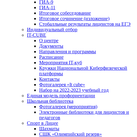
ГИА-9
ГИА-11
Итоговое собеседование
Итоговое сочинение (изложение)
Стобалльные результаты лицеистов на ЕГЭ
Индивидуальный отбор
IT-CUBE
О центре
Документы
Направления и программы
Расписание
Мероприятия IT-куб
Кружки Национальной Киберфизической
платформы
Контакты
Фотогалерея «It cube»
Набор на 2022-2023 учебный год
Единая модель профориентации
Школьная библиотека
Фотогалерея (мероприятия)
Электронные библиотеки для лицеистов и
педагогов
Спорт в Лицее
Шахматы
СШК «Олимпийский резерв»