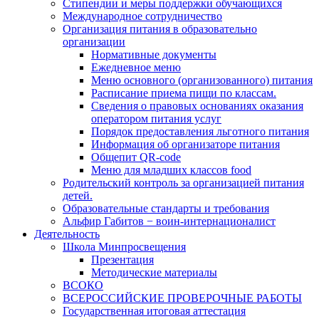
Стипендии и меры поддержки обучающихся
Международное сотрудничество
Организация питания в образовательно
организации
Нормативные документы
Ежедневное меню
Меню основного (организованного) питания
Расписание приема пищи по классам.
Сведения о правовых основаниях оказания
оператором питания услуг
Порядок предоставления льготного питания
Информация об организаторе питания
Общепит QR-code
Меню для младших классов food
Родительский контроль за организацией питания
детей.
Образовательные стандарты и требования
Альфир Габитов − воин-интернационалист
Деятельность
Школа Минпросвещения
Презентация
Методические материалы
ВСОКО
ВСЕРОССИЙСКИЕ ПРОВЕРОЧНЫЕ РАБОТЫ
Государственная итоговая аттестация