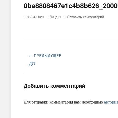
0ba8808467e1c4b8b626_2000
Опубликовано
06.04.2020
Автор
Лицей1
Оставить комментарий
Навигация
← ПРЕДЫДУЩЕЕ
по
Предыдущая
ДО
запись:
записям
Добавить комментарий
Для отправки комментария вам необходимо
авториз