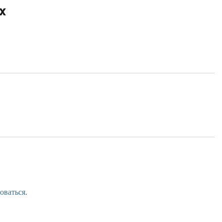
x
оваться
.