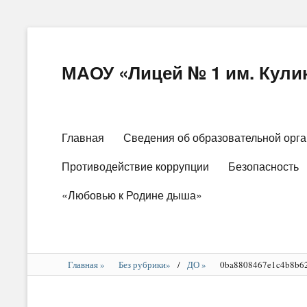
МАОУ «Лицей № 1 им. Кулик
Основное
Главная
Сведения об образовательной орг
меню
Противодействие коррупции
Безопасность
«Любовью к Родине дыша»
Главная
»
Без рубрики
»
/
ДО
»
0ba8808467e1c4b8b6