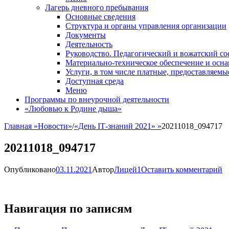
Лагерь дневного пребывания
Основные сведения
Структура и органы управления организации
Документы
Деятельность
Руководство. Педагогический и вожатский со
Материально-техническое обеспечение и осн
Услуги, в том числе платные, предоставляем
Доступная среда
Меню
Программы по внеурочной деятельности
«Любовью к Родине дыша»
Главная
»
Новости
»
/
«День IТ-знаний 2021»
»
20211018_094717
20211018_094717
Опубликовано
03.11.2021
Автор
Лицей1
Оставить комментарий
Навигация по записям