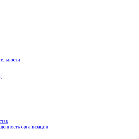
тельности
д
став
ащенность организации