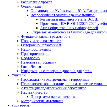
Расписание уроков
Олимпиады
Олимпиада на Кубок имени Ю.А. Гагарина для
Всероссийская олимпиада школьников
Результаты школьного этапа ВсОШ
Протоколы ШЭ ВсОШ (2025-2026 учебн
Акты общественных наблюдателей
Открытая межвузовская Олимпиада для школьн
Функциональная грамотность
Прокуратура разъясняет
Осторожно наркотики !!!
Наши достижения
Профориентация
Портфолио
Памятка выпускнику
Гимн Лицея
Информация о телефоне доверия для детей
Учителю
Профилактика экстремизма и терроризма
Психологическое насилие, систематическое унижени
Аттестация педагогических работников
Наставничество
Программы наставничества
Методические материалы
Родителям