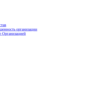
став
ащенность организации
ые Организацией