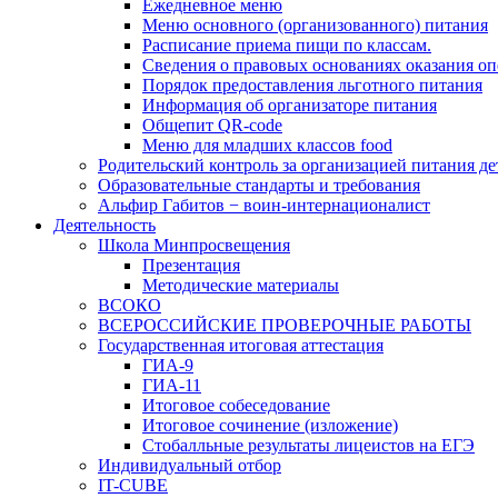
Ежедневное меню
Меню основного (организованного) питания
Расписание приема пищи по классам.
Сведения о правовых основаниях оказания оп
Порядок предоставления льготного питания
Информация об организаторе питания
Общепит QR-code
Меню для младших классов food
Родительский контроль за организацией питания де
Образовательные стандарты и требования
Альфир Габитов − воин-интернационалист
Деятельность
Школа Минпросвещения
Презентация
Методические материалы
ВСОКО
ВСЕРОССИЙСКИЕ ПРОВЕРОЧНЫЕ РАБОТЫ
Государственная итоговая аттестация
ГИА-9
ГИА-11
Итоговое собеседование
Итоговое сочинение (изложение)
Стобалльные результаты лицеистов на ЕГЭ
Индивидуальный отбор
IT-CUBE