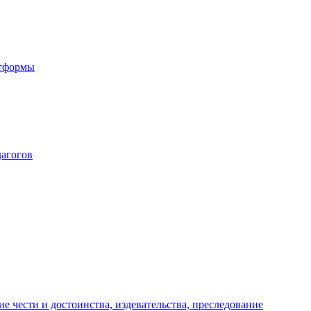
атформы
дагогов
е чести и достоинства, издевательства, преследование