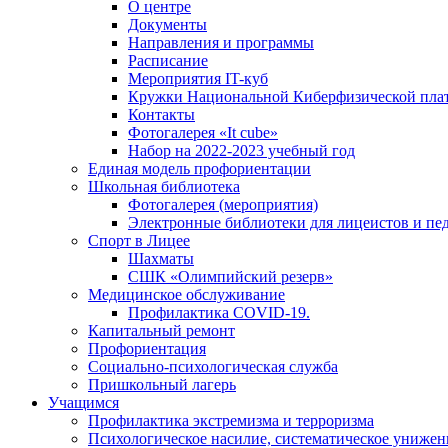
О центре
Документы
Направления и программы
Расписание
Мероприятия IT-куб
Кружки Национальной Киберфизической пл
Контакты
Фотогалерея «It cube»
Набор на 2022-2023 учебный год
Единая модель профориентации
Школьная библиотека
Фотогалерея (мероприятия)
Электронные библиотеки для лицеистов и пе
Спорт в Лицее
Шахматы
СШК «Олимпийский резерв»
Медицинское обслуживание
Профилактика COVID-19.
Капитальный ремонт
Профориентация
Социально-психологическая служба
Пришкольный лагерь
Учащимся
Профилактика экстремизма и терроризма
Психологическое насилие, систематическое унижени