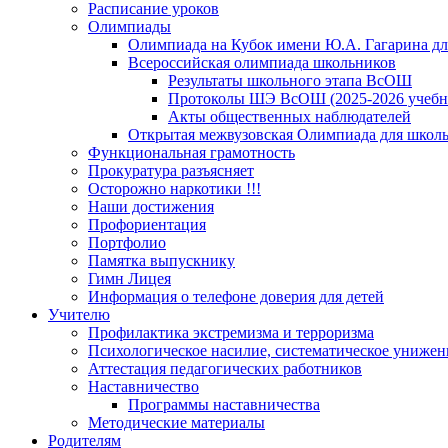
Расписание уроков
Олимпиады
Олимпиада на Кубок имени Ю.А. Гагарина для
Всероссийская олимпиада школьников
Результаты школьного этапа ВсОШ
Протоколы ШЭ ВсОШ (2025-2026 учебн
Акты общественных наблюдателей
Открытая межвузовская Олимпиада для школьн
Функциональная грамотность
Прокуратура разъясняет
Осторожно наркотики !!!
Наши достижения
Профориентация
Портфолио
Памятка выпускнику
Гимн Лицея
Информация о телефоне доверия для детей
Учителю
Профилактика экстремизма и терроризма
Психологическое насилие, систематическое унижени
Аттестация педагогических работников
Наставничество
Программы наставничества
Методические материалы
Родителям