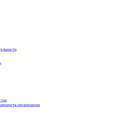
тельности
д
став
ащенность организации