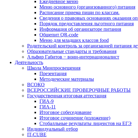
Ежедневное меню
Меню основного (организованного) питания
Расписание приема пищи по классам.
Сведения о правовых основаниях оказания оп
Порядок предоставления льготного питания
Информация об организаторе питания
Общепит QR-code
Меню для младших классов food
Родительский контроль за организацией питания де
Образовательные стандарты и требования
Альфир Габитов − воин-интернационалист
Деятельность
Школа Минпросвещения
Презентация
Методические материалы
ВСОКО
ВСЕРОССИЙСКИЕ ПРОВЕРОЧНЫЕ РАБОТЫ
Государственная итоговая аттестация
ГИА-9
ГИА-11
Итоговое собеседование
Итоговое сочинение (изложение)
Стобалльные результаты лицеистов на ЕГЭ
Индивидуальный отбор
IT-CUBE