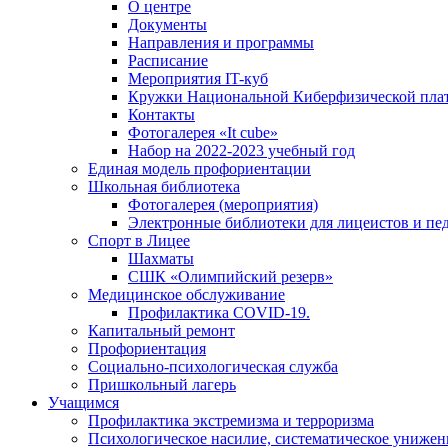
О центре
Документы
Направления и программы
Расписание
Мероприятия IT-куб
Кружки Национальной Киберфизической пл
Контакты
Фотогалерея «It cube»
Набор на 2022-2023 учебный год
Единая модель профориентации
Школьная библиотека
Фотогалерея (мероприятия)
Электронные библиотеки для лицеистов и пе
Спорт в Лицее
Шахматы
СШК «Олимпийский резерв»
Медицинское обслуживание
Профилактика COVID-19.
Капитальный ремонт
Профориентация
Социально-психологическая служба
Пришкольный лагерь
Учащимся
Профилактика экстремизма и терроризма
Психологическое насилие, систематическое унижени