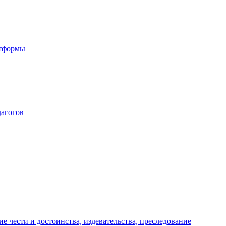
атформы
дагогов
е чести и достоинства, издевательства, преследование