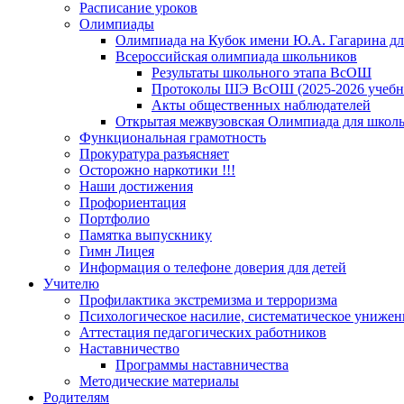
Расписание уроков
Олимпиады
Олимпиада на Кубок имени Ю.А. Гагарина для
Всероссийская олимпиада школьников
Результаты школьного этапа ВсОШ
Протоколы ШЭ ВсОШ (2025-2026 учебн
Акты общественных наблюдателей
Открытая межвузовская Олимпиада для школьн
Функциональная грамотность
Прокуратура разъясняет
Осторожно наркотики !!!
Наши достижения
Профориентация
Портфолио
Памятка выпускнику
Гимн Лицея
Информация о телефоне доверия для детей
Учителю
Профилактика экстремизма и терроризма
Психологическое насилие, систематическое унижени
Аттестация педагогических работников
Наставничество
Программы наставничества
Методические материалы
Родителям