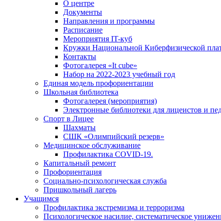
О центре
Документы
Направления и программы
Расписание
Мероприятия IT-куб
Кружки Национальной Киберфизической пл
Контакты
Фотогалерея «It cube»
Набор на 2022-2023 учебный год
Единая модель профориентации
Школьная библиотека
Фотогалерея (мероприятия)
Электронные библиотеки для лицеистов и пе
Спорт в Лицее
Шахматы
СШК «Олимпийский резерв»
Медицинское обслуживание
Профилактика COVID-19.
Капитальный ремонт
Профориентация
Социально-психологическая служба
Пришкольный лагерь
Учащимся
Профилактика экстремизма и терроризма
Психологическое насилие, систематическое унижени