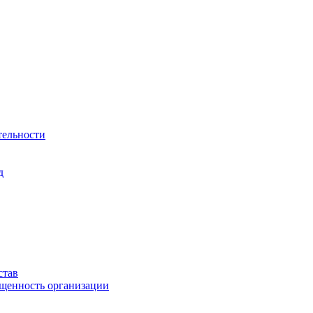
тельности
д
став
ащенность организации