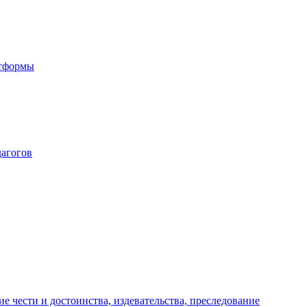
атформы
дагогов
е чести и достоинства, издевательства, преследование