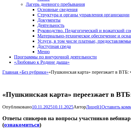
Лагерь дневного пребывания
Основные сведения
Структура и органы управления организации
Документы
Деятельность
Руководство. Педагогический и вожатский со
Материально-техническое обеспечение и осн
Услуги, в том числе платные, предоставляем
Доступная среда
Меню
Программы по внеурочной деятельности
«Любовью к Родине дыша»
Главная
»
Без рубрики
»
«Пушкинская карта» переезжает в ВТБ: ч
«Пушкинская карта» переезжает в ВТБ:
Опубликовано
10.11.2025
10.11.2025
Автор
Лицей1
Оставить ком
Ответы спикеров на вопросы участников вебинар
(
ознакомиться
)