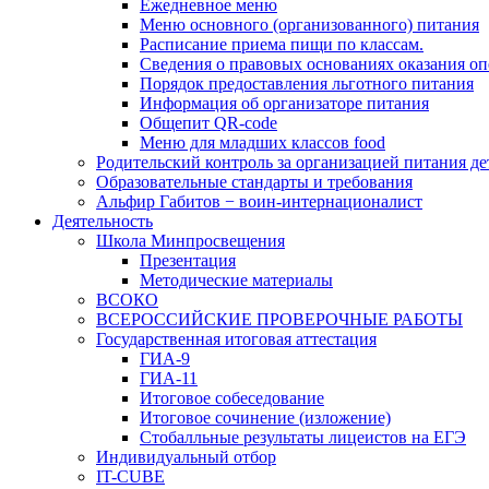
Ежедневное меню
Меню основного (организованного) питания
Расписание приема пищи по классам.
Сведения о правовых основаниях оказания оп
Порядок предоставления льготного питания
Информация об организаторе питания
Общепит QR-code
Меню для младших классов food
Родительский контроль за организацией питания де
Образовательные стандарты и требования
Альфир Габитов − воин-интернационалист
Деятельность
Школа Минпросвещения
Презентация
Методические материалы
ВСОКО
ВСЕРОССИЙСКИЕ ПРОВЕРОЧНЫЕ РАБОТЫ
Государственная итоговая аттестация
ГИА-9
ГИА-11
Итоговое собеседование
Итоговое сочинение (изложение)
Стобалльные результаты лицеистов на ЕГЭ
Индивидуальный отбор
IT-CUBE