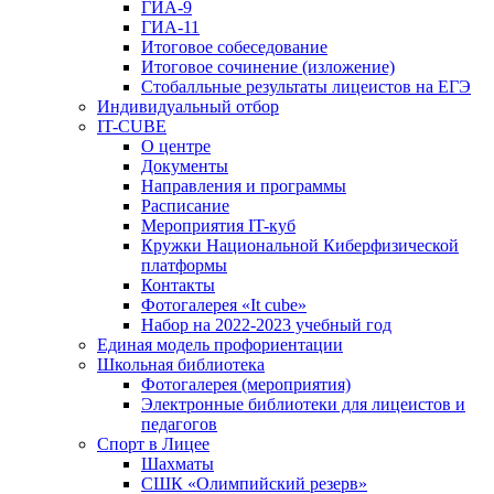
ГИА-9
ГИА-11
Итоговое собеседование
Итоговое сочинение (изложение)
Стобалльные результаты лицеистов на ЕГЭ
Индивидуальный отбор
IT-CUBE
О центре
Документы
Направления и программы
Расписание
Мероприятия IT-куб
Кружки Национальной Киберфизической
платформы
Контакты
Фотогалерея «It cube»
Набор на 2022-2023 учебный год
Единая модель профориентации
Школьная библиотека
Фотогалерея (мероприятия)
Электронные библиотеки для лицеистов и
педагогов
Спорт в Лицее
Шахматы
СШК «Олимпийский резерв»