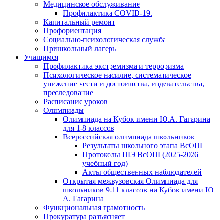
Медицинское обслуживание
Профилактика COVID-19.
Капитальный ремонт
Профориентация
Социально-психологическая служба
Пришкольный лагерь
Учащимся
Профилактика экстремизма и терроризма
Психологическое насилие, систематическое
унижение чести и достоинства, издевательства,
преследование
Расписание уроков
Олимпиады
Олимпиада на Кубок имени Ю.А. Гагарина
для 1-8 классов
Всероссийская олимпиада школьников
Результаты школьного этапа ВсОШ
Протоколы ШЭ ВсОШ (2025-2026
учебный год)
Акты общественных наблюдателей
Открытая межвузовская Олимпиада для
школьников 9-11 классов на Кубок имени Ю.
А. Гагарина
Функциональная грамотность
Прокуратура разъясняет