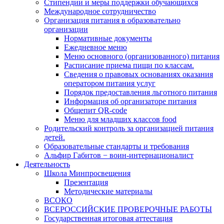
Стипендии и меры поддержки обучающихся
Международное сотрудничество
Организация питания в образовательно
организации
Нормативные документы
Ежедневное меню
Меню основного (организованного) питания
Расписание приема пищи по классам.
Сведения о правовых основаниях оказания
оператором питания услуг
Порядок предоставления льготного питания
Информация об организаторе питания
Общепит QR-code
Меню для младших классов food
Родительский контроль за организацией питания
детей.
Образовательные стандарты и требования
Альфир Габитов − воин-интернационалист
Деятельность
Школа Минпросвещения
Презентация
Методические материалы
ВСОКО
ВСЕРОССИЙСКИЕ ПРОВЕРОЧНЫЕ РАБОТЫ
Государственная итоговая аттестация