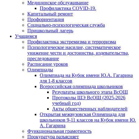
Медицинское обслуживание
Профилактика COVID-19.
Капитальный ремонт
Профориентация
Социально-психологическая служба
Пришкольный лагерь
Учащимся
Профилактика экстремизма и терроризма
Психологическое насилие, систематическое
унижение чести и достоинства, издевательства,
преследование
Расписание уроков
Олимпиады
Олимпиада на Кубок имени Ю.А. Гагарина
для 1-8 классов
Всероссийская олимпиада школьников
Результаты школьного этапа ВсОШ
Протоколы ШЭ ВсОШ (2025-2026
учебный год)
Акты общественных наблюдателей
Открытая межвузовская Олимпиада для
школьников 9-11 классов на Кубок имени Ю.
А. Гагарина
Функциональная грамотность
Прокуратура разъясняет