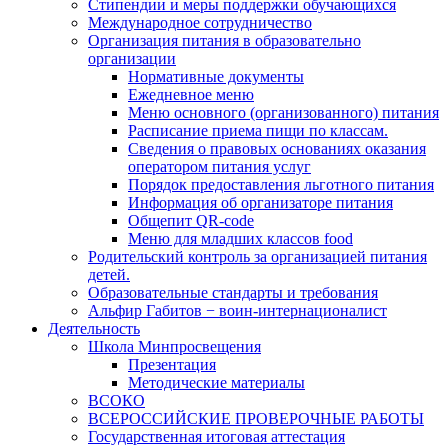
Стипендии и меры поддержки обучающихся
Международное сотрудничество
Организация питания в образовательно
организации
Нормативные документы
Ежедневное меню
Меню основного (организованного) питания
Расписание приема пищи по классам.
Сведения о правовых основаниях оказания
оператором питания услуг
Порядок предоставления льготного питания
Информация об организаторе питания
Общепит QR-code
Меню для младших классов food
Родительский контроль за организацией питания
детей.
Образовательные стандарты и требования
Альфир Габитов − воин-интернационалист
Деятельность
Школа Минпросвещения
Презентация
Методические материалы
ВСОКО
ВСЕРОССИЙСКИЕ ПРОВЕРОЧНЫЕ РАБОТЫ
Государственная итоговая аттестация