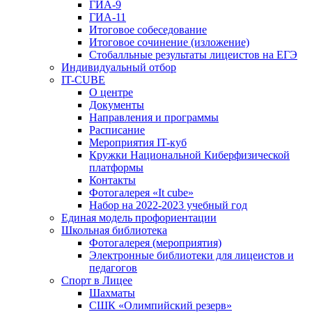
ГИА-9
ГИА-11
Итоговое собеседование
Итоговое сочинение (изложение)
Стобалльные результаты лицеистов на ЕГЭ
Индивидуальный отбор
IT-CUBE
О центре
Документы
Направления и программы
Расписание
Мероприятия IT-куб
Кружки Национальной Киберфизической
платформы
Контакты
Фотогалерея «It cube»
Набор на 2022-2023 учебный год
Единая модель профориентации
Школьная библиотека
Фотогалерея (мероприятия)
Электронные библиотеки для лицеистов и
педагогов
Спорт в Лицее
Шахматы
СШК «Олимпийский резерв»