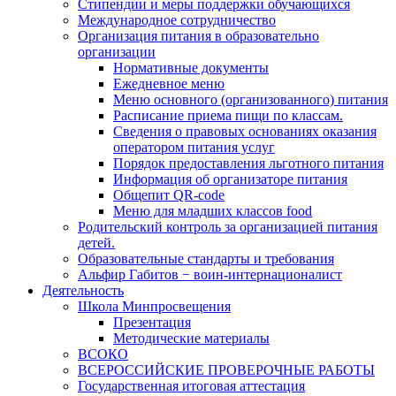
Стипендии и меры поддержки обучающихся
Международное сотрудничество
Организация питания в образовательно
организации
Нормативные документы
Ежедневное меню
Меню основного (организованного) питания
Расписание приема пищи по классам.
Сведения о правовых основаниях оказания
оператором питания услуг
Порядок предоставления льготного питания
Информация об организаторе питания
Общепит QR-code
Меню для младших классов food
Родительский контроль за организацией питания
детей.
Образовательные стандарты и требования
Альфир Габитов − воин-интернационалист
Деятельность
Школа Минпросвещения
Презентация
Методические материалы
ВСОКО
ВСЕРОССИЙСКИЕ ПРОВЕРОЧНЫЕ РАБОТЫ
Государственная итоговая аттестация