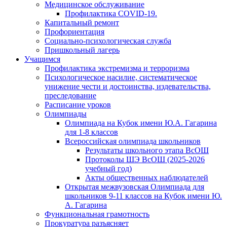
Медицинское обслуживание
Профилактика COVID-19.
Капитальный ремонт
Профориентация
Социально-психологическая служба
Пришкольный лагерь
Учащимся
Профилактика экстремизма и терроризма
Психологическое насилие, систематическое
унижение чести и достоинства, издевательства,
преследование
Расписание уроков
Олимпиады
Олимпиада на Кубок имени Ю.А. Гагарина
для 1-8 классов
Всероссийская олимпиада школьников
Результаты школьного этапа ВсОШ
Протоколы ШЭ ВсОШ (2025-2026
учебный год)
Акты общественных наблюдателей
Открытая межвузовская Олимпиада для
школьников 9-11 классов на Кубок имени Ю.
А. Гагарина
Функциональная грамотность
Прокуратура разъясняет