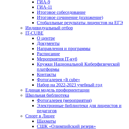
ГИА-9
ГИА-11
Итоговое собеседование
Итоговое сочинение (изложение)
Стобалльные результаты лицеистов на ЕГЭ
Индивидуальный отбор
IT-CUBE
О центре
Документы
Направления и программы
Расписание
Мероприятия IT-куб
Кружки Национальной Киберфизической
платформы
Контакты
Фотогалерея «It cube»
Набор на 2022-2023 учебный год
Единая модель профориентации
Школьная библиотека
Фотогалерея (мероприятия)
Электронные библиотеки для лицеистов и
педагогов
Спорт в Лицее
Шахматы
СШК «Олимпийский резерв»