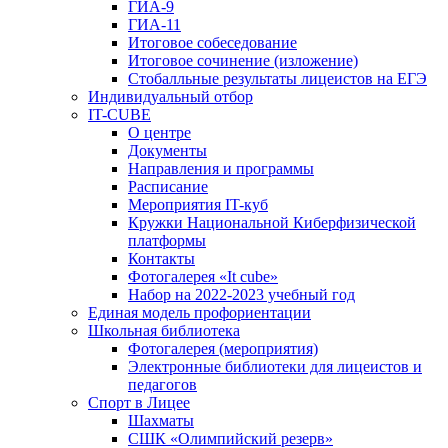
ГИА-9
ГИА-11
Итоговое собеседование
Итоговое сочинение (изложение)
Стобалльные результаты лицеистов на ЕГЭ
Индивидуальный отбор
IT-CUBE
О центре
Документы
Направления и программы
Расписание
Мероприятия IT-куб
Кружки Национальной Киберфизической
платформы
Контакты
Фотогалерея «It cube»
Набор на 2022-2023 учебный год
Единая модель профориентации
Школьная библиотека
Фотогалерея (мероприятия)
Электронные библиотеки для лицеистов и
педагогов
Спорт в Лицее
Шахматы
СШК «Олимпийский резерв»