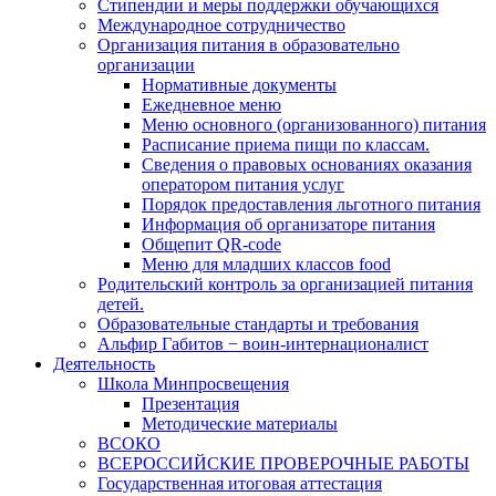
Стипендии и меры поддержки обучающихся
Международное сотрудничество
Организация питания в образовательно
организации
Нормативные документы
Ежедневное меню
Меню основного (организованного) питания
Расписание приема пищи по классам.
Сведения о правовых основаниях оказания
оператором питания услуг
Порядок предоставления льготного питания
Информация об организаторе питания
Общепит QR-code
Меню для младших классов food
Родительский контроль за организацией питания
детей.
Образовательные стандарты и требования
Альфир Габитов − воин-интернационалист
Деятельность
Школа Минпросвещения
Презентация
Методические материалы
ВСОКО
ВСЕРОССИЙСКИЕ ПРОВЕРОЧНЫЕ РАБОТЫ
Государственная итоговая аттестация