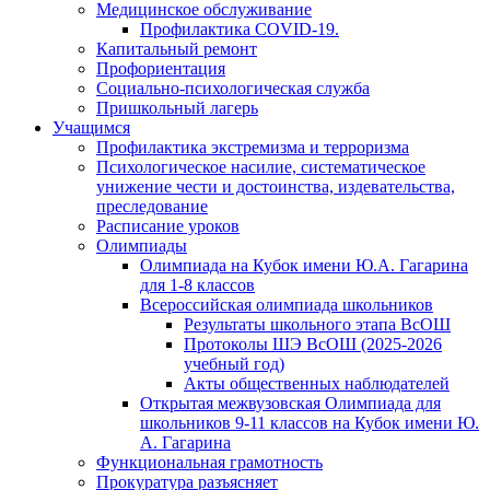
Медицинское обслуживание
Профилактика COVID-19.
Капитальный ремонт
Профориентация
Социально-психологическая служба
Пришкольный лагерь
Учащимся
Профилактика экстремизма и терроризма
Психологическое насилие, систематическое
унижение чести и достоинства, издевательства,
преследование
Расписание уроков
Олимпиады
Олимпиада на Кубок имени Ю.А. Гагарина
для 1-8 классов
Всероссийская олимпиада школьников
Результаты школьного этапа ВсОШ
Протоколы ШЭ ВсОШ (2025-2026
учебный год)
Акты общественных наблюдателей
Открытая межвузовская Олимпиада для
школьников 9-11 классов на Кубок имени Ю.
А. Гагарина
Функциональная грамотность
Прокуратура разъясняет