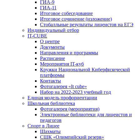
ГИА-9
ГИА-11
Итоговое собеседование
Итоговое сочинение (изложение)
Стобалльные результаты лицеистов на ЕГЭ
Индивидуальный отбор
IT-CUBE
О центре
Документы
Направления и программы
Расписание
Мероприятия IT-куб
Кружки Национальной Киберфизической
платформы
Контакты
Фотогалерея «It cube»
Набор на 2022-2023 учебный год
Единая модель профориентации
Школьная библиотека
Фотогалерея (мероприятия)
Электронные библиотеки для лицеистов и
педагогов
Спорт в Лицее
Шахматы
СШК «Олимпийский резерв»