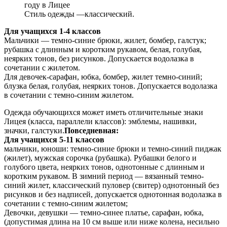
году в Лицее
Стиль одежды —классический.
Для учащихся 1-4 классов
Мальчики — темно-синие брюки, жилет, бомбер, галстук;
рубашка с длинным и коротким рукавом, белая, голубая,
неярких тонов, без рисунков. Допускается водолазка в
сочетании с жилетом.
Для девочек-сарафан, юбка, бомбер, жилет темно-синий;
блузка белая, голубая, неярких тонов. Допускается водолазка
в сочетании с темно-синим жилетом.
Одежда обучающихся может иметь отличительные знаки
Лицея (класса, параллели классов): эмблемы, нашивки,
значки, галстуки.
Повседневная:
Для учащихся 5-11 классов
мальчики, юноши: темно-синие брюки и темно-синий пиджак
(жилет), мужская сорочка (рубашка). Рубашки белого и
голубого цвета, неярких тонов, однотонные с длинным и
коротким рукавом. В зимний период — вязанный темно-
синий жилет, классический пуловер (свитер) однотонный без
рисунков и без надписей, допускается однотонная водолазка в
сочетании с темно-синим жилетом;
Девочки, девушки — темно-синее платье, сарафан, юбка,
(допустимая длина на 10 см выше или ниже колена, несильно