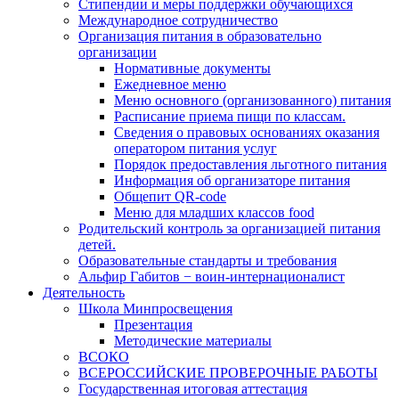
Стипендии и меры поддержки обучающихся
Международное сотрудничество
Организация питания в образовательно
организации
Нормативные документы
Ежедневное меню
Меню основного (организованного) питания
Расписание приема пищи по классам.
Сведения о правовых основаниях оказания
оператором питания услуг
Порядок предоставления льготного питания
Информация об организаторе питания
Общепит QR-code
Меню для младших классов food
Родительский контроль за организацией питания
детей.
Образовательные стандарты и требования
Альфир Габитов − воин-интернационалист
Деятельность
Школа Минпросвещения
Презентация
Методические материалы
ВСОКО
ВСЕРОССИЙСКИЕ ПРОВЕРОЧНЫЕ РАБОТЫ
Государственная итоговая аттестация