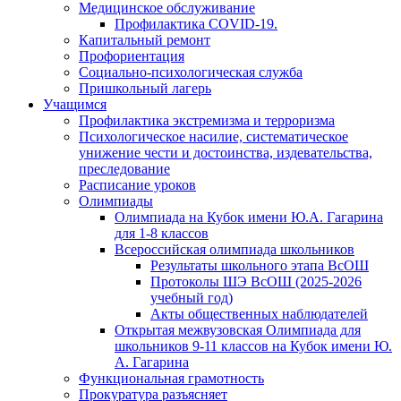
Медицинское обслуживание
Профилактика COVID-19.
Капитальный ремонт
Профориентация
Социально-психологическая служба
Пришкольный лагерь
Учащимся
Профилактика экстремизма и терроризма
Психологическое насилие, систематическое
унижение чести и достоинства, издевательства,
преследование
Расписание уроков
Олимпиады
Олимпиада на Кубок имени Ю.А. Гагарина
для 1-8 классов
Всероссийская олимпиада школьников
Результаты школьного этапа ВсОШ
Протоколы ШЭ ВсОШ (2025-2026
учебный год)
Акты общественных наблюдателей
Открытая межвузовская Олимпиада для
школьников 9-11 классов на Кубок имени Ю.
А. Гагарина
Функциональная грамотность
Прокуратура разъясняет