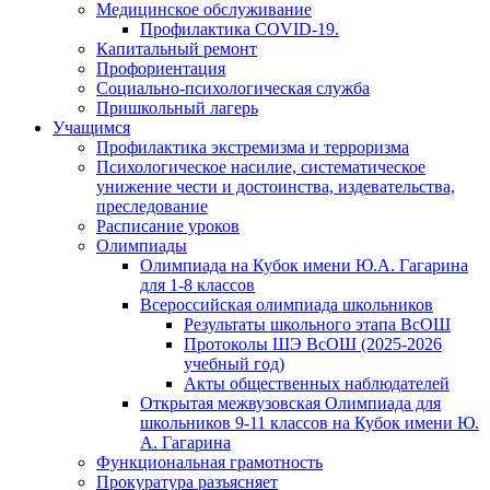
Медицинское обслуживание
Профилактика COVID-19.
Капитальный ремонт
Профориентация
Социально-психологическая служба
Пришкольный лагерь
Учащимся
Профилактика экстремизма и терроризма
Психологическое насилие, систематическое
унижение чести и достоинства, издевательства,
преследование
Расписание уроков
Олимпиады
Олимпиада на Кубок имени Ю.А. Гагарина
для 1-8 классов
Всероссийская олимпиада школьников
Результаты школьного этапа ВсОШ
Протоколы ШЭ ВсОШ (2025-2026
учебный год)
Акты общественных наблюдателей
Открытая межвузовская Олимпиада для
школьников 9-11 классов на Кубок имени Ю.
А. Гагарина
Функциональная грамотность
Прокуратура разъясняет