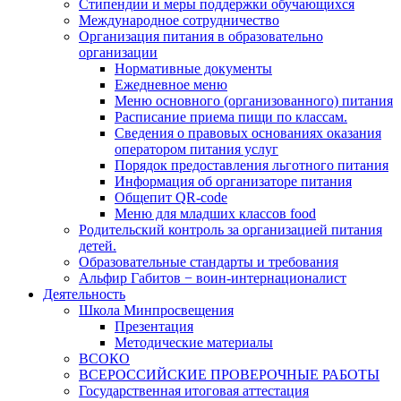
Стипендии и меры поддержки обучающихся
Международное сотрудничество
Организация питания в образовательно
организации
Нормативные документы
Ежедневное меню
Меню основного (организованного) питания
Расписание приема пищи по классам.
Сведения о правовых основаниях оказания
оператором питания услуг
Порядок предоставления льготного питания
Информация об организаторе питания
Общепит QR-code
Меню для младших классов food
Родительский контроль за организацией питания
детей.
Образовательные стандарты и требования
Альфир Габитов − воин-интернационалист
Деятельность
Школа Минпросвещения
Презентация
Методические материалы
ВСОКО
ВСЕРОССИЙСКИЕ ПРОВЕРОЧНЫЕ РАБОТЫ
Государственная итоговая аттестация