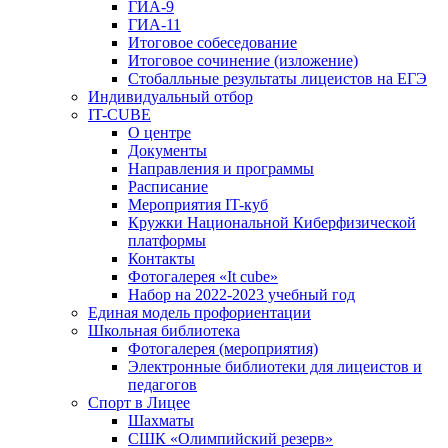
ГИА-9
ГИА-11
Итоговое собеседование
Итоговое сочинение (изложение)
Стобалльные результаты лицеистов на ЕГЭ
Индивидуальный отбор
IT-CUBE
О центре
Документы
Направления и программы
Расписание
Мероприятия IT-куб
Кружки Национальной Киберфизической
платформы
Контакты
Фотогалерея «It cube»
Набор на 2022-2023 учебный год
Единая модель профориентации
Школьная библиотека
Фотогалерея (мероприятия)
Электронные библиотеки для лицеистов и
педагогов
Спорт в Лицее
Шахматы
СШК «Олимпийский резерв»