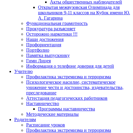
Акты общественных наблюдателей
Открытая межвузовская Олимпиада для
школьников 9-11 классов на Кубок имени Ю.
А. Гагарина
Функциональная грамотность
Прокуратура разъясняет
Осторожно наркотики !!!
Наши достижения
Профориентация
Портфолио
Памятка выпускнику
Гимн Лицея
Информация о телефоне доверия для детей
Учителю
Профилактика экстремизма и терроризма
Психологическое насилие, систематическое
унижение чести и достоинства, издевательства,
преследование
Аттестация педагогических работников
Наставничество
Программы наставничества
Методические материалы
Родителям
Расписание уроков
Профилактика экстремизма и терроризма