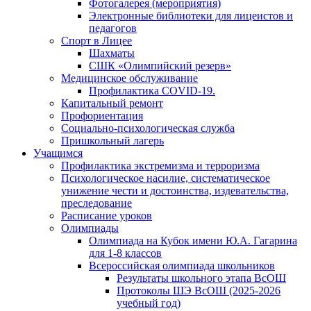
Фотогалерея (мероприятия)
Электронные библиотеки для лицеистов и
педагогов
Спорт в Лицее
Шахматы
СШК «Олимпийский резерв»
Медицинское обслуживание
Профилактика COVID-19.
Капитальный ремонт
Профориентация
Социально-психологическая служба
Пришкольный лагерь
Учащимся
Профилактика экстремизма и терроризма
Психологическое насилие, систематическое
унижение чести и достоинства, издевательства,
преследование
Расписание уроков
Олимпиады
Олимпиада на Кубок имени Ю.А. Гагарина
для 1-8 классов
Всероссийская олимпиада школьников
Результаты школьного этапа ВсОШ
Протоколы ШЭ ВсОШ (2025-2026
учебный год)