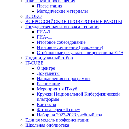
Школа Минпросвещения
Презентация
Методические материалы
ВСОКО
ВСЕРОССИЙСКИЕ ПРОВЕРОЧНЫЕ РАБОТЫ
Государственная итоговая аттестация
ГИА-9
ГИА-11
Итоговое собеседование
Итоговое сочинение (изложение)
Стобалльные результаты лицеистов на ЕГЭ
Индивидуальный отбор
IT-CUBE
О центре
Документы
Направления и программы
Расписание
Мероприятия IT-куб
Кружки Национальной Киберфизической
платформы
Контакты
Фотогалерея «It cube»
Набор на 2022-2023 учебный год
Единая модель профориентации
Школьная библиотека