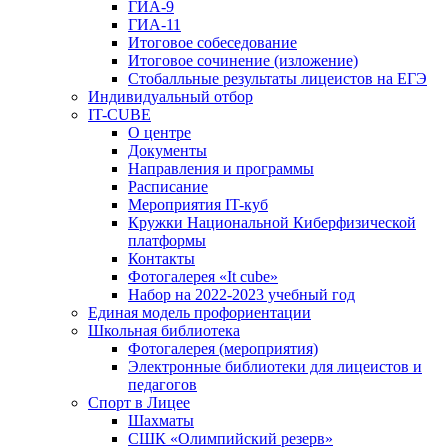
ГИА-9
ГИА-11
Итоговое собеседование
Итоговое сочинение (изложение)
Стобалльные результаты лицеистов на ЕГЭ
Индивидуальный отбор
IT-CUBE
О центре
Документы
Направления и программы
Расписание
Мероприятия IT-куб
Кружки Национальной Киберфизической
платформы
Контакты
Фотогалерея «It cube»
Набор на 2022-2023 учебный год
Единая модель профориентации
Школьная библиотека
Фотогалерея (мероприятия)
Электронные библиотеки для лицеистов и
педагогов
Спорт в Лицее
Шахматы
СШК «Олимпийский резерв»