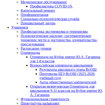
Медицинское обслуживание
Профилактика COVID-19.
Капитальный ремонт
Профориентация
Социально-психологическая служба
Пришкольный лагерь
Учащимся
Профилактика экстремизма и терроризма
Психологическое насилие, систематическое
унижение чести и достоинства, издевательства,
преследование
Расписание уроков
Олимпиады
Олимпиада на Кубок имени Ю.А. Гагарина
для 1-8 классов
Всероссийская олимпиада школьников
Результаты школьного этапа ВсОШ
Протоколы ШЭ ВсОШ (2025-2026
учебный год)
Акты общественных наблюдателей
Открытая межвузовская Олимпиада для
школьников 9-11 классов на Кубок имени Ю.
А. Гагарина
Функциональная грамотность
Прокуратура разъясняет