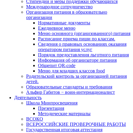
Стипендии и меры поддержки обучающихся
Международное сотрудничество
Организация питания в образовательно
организации
Нормативные документы
Ежедневное меню
Меню основного (организованного) питания
Расписание приема пищи по классам.
Сведения о правовых основаниях оказания
оператором питания услуг
Порядок предоставления льготного питания
Информация об организаторе питания
Общепит QR-code
Меню для младших классов food
Родительский контроль за организацией питания
детей.
Образовательные стандарты и требования
Альфир Габитов − воин-интернационалист
Деятельность
Школа Минпросвещения
Презентация
Методические материалы
ВСОКО
ВСЕРОССИЙСКИЕ ПРОВЕРОЧНЫЕ РАБОТЫ
Государственная итоговая аттестация