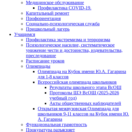
Медицинское обслуживание
Профилактика COVID-19.
Капитальный ремонт
Профориентация
Социально-психологическая служба
Пришкольный лагерь
Учащимся
Профилактика экстремизма и терроризма
Психологическое насилие, систематическое
унижение чести и достоинства, издевательства,
преследование
Расписание уроков
Олимпиады
Олимпиада на Кубок имени Ю.А. Гагарина
для 1-8 классов
Всероссийская олимпиада школьников
Результаты школьного этапа ВсОШ
Протоколы ШЭ ВсОШ (2025-2026
учебный год)
Акты общественных наблюдателей
Открытая межвузовская Олимпиада для
школьников 9-11 классов на Кубок имени Ю.
А. Гагарина
Функциональная грамотность
Прокуратура разъясняет