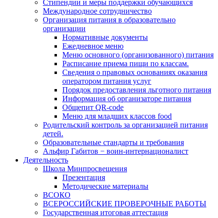
Стипендии и меры поддержки обучающихся
Международное сотрудничество
Организация питания в образовательно
организации
Нормативные документы
Ежедневное меню
Меню основного (организованного) питания
Расписание приема пищи по классам.
Сведения о правовых основаниях оказания
оператором питания услуг
Порядок предоставления льготного питания
Информация об организаторе питания
Общепит QR-code
Меню для младших классов food
Родительский контроль за организацией питания
детей.
Образовательные стандарты и требования
Альфир Габитов − воин-интернационалист
Деятельность
Школа Минпросвещения
Презентация
Методические материалы
ВСОКО
ВСЕРОССИЙСКИЕ ПРОВЕРОЧНЫЕ РАБОТЫ
Государственная итоговая аттестация