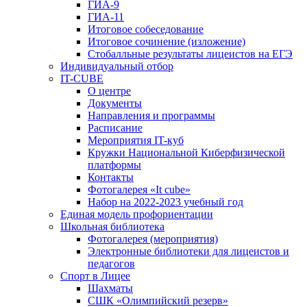
ГИА-9
ГИА-11
Итоговое собеседование
Итоговое сочинение (изложение)
Стобалльные результаты лицеистов на ЕГЭ
Индивидуальный отбор
IT-CUBE
О центре
Документы
Направления и программы
Расписание
Мероприятия IT-куб
Кружки Национальной Киберфизической
платформы
Контакты
Фотогалерея «It cube»
Набор на 2022-2023 учебный год
Единая модель профориентации
Школьная библиотека
Фотогалерея (мероприятия)
Электронные библиотеки для лицеистов и
педагогов
Спорт в Лицее
Шахматы
СШК «Олимпийский резерв»