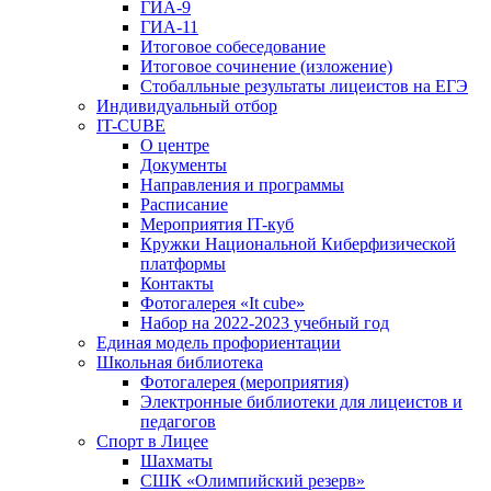
ГИА-9
ГИА-11
Итоговое собеседование
Итоговое сочинение (изложение)
Стобалльные результаты лицеистов на ЕГЭ
Индивидуальный отбор
IT-CUBE
О центре
Документы
Направления и программы
Расписание
Мероприятия IT-куб
Кружки Национальной Киберфизической
платформы
Контакты
Фотогалерея «It cube»
Набор на 2022-2023 учебный год
Единая модель профориентации
Школьная библиотека
Фотогалерея (мероприятия)
Электронные библиотеки для лицеистов и
педагогов
Спорт в Лицее
Шахматы
СШК «Олимпийский резерв»