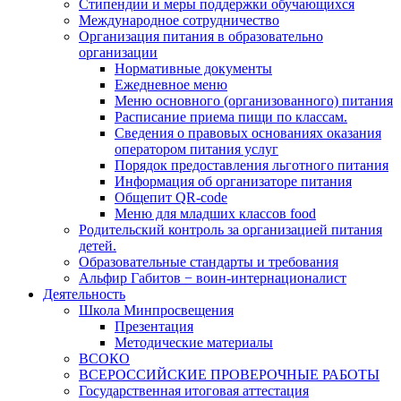
Стипендии и меры поддержки обучающихся
Международное сотрудничество
Организация питания в образовательно
организации
Нормативные документы
Ежедневное меню
Меню основного (организованного) питания
Расписание приема пищи по классам.
Сведения о правовых основаниях оказания
оператором питания услуг
Порядок предоставления льготного питания
Информация об организаторе питания
Общепит QR-code
Меню для младших классов food
Родительский контроль за организацией питания
детей.
Образовательные стандарты и требования
Альфир Габитов − воин-интернационалист
Деятельность
Школа Минпросвещения
Презентация
Методические материалы
ВСОКО
ВСЕРОССИЙСКИЕ ПРОВЕРОЧНЫЕ РАБОТЫ
Государственная итоговая аттестация