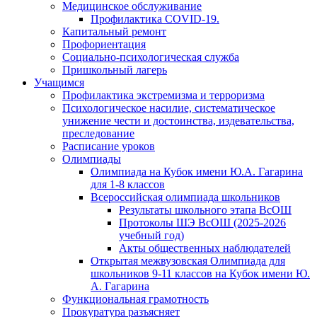
Медицинское обслуживание
Профилактика COVID-19.
Капитальный ремонт
Профориентация
Социально-психологическая служба
Пришкольный лагерь
Учащимся
Профилактика экстремизма и терроризма
Психологическое насилие, систематическое
унижение чести и достоинства, издевательства,
преследование
Расписание уроков
Олимпиады
Олимпиада на Кубок имени Ю.А. Гагарина
для 1-8 классов
Всероссийская олимпиада школьников
Результаты школьного этапа ВсОШ
Протоколы ШЭ ВсОШ (2025-2026
учебный год)
Акты общественных наблюдателей
Открытая межвузовская Олимпиада для
школьников 9-11 классов на Кубок имени Ю.
А. Гагарина
Функциональная грамотность
Прокуратура разъясняет