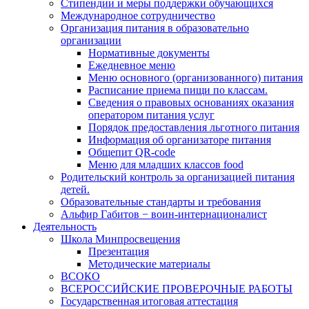
Стипендии и меры поддержки обучающихся
Международное сотрудничество
Организация питания в образовательно
организации
Нормативные документы
Ежедневное меню
Меню основного (организованного) питания
Расписание приема пищи по классам.
Сведения о правовых основаниях оказания
оператором питания услуг
Порядок предоставления льготного питания
Информация об организаторе питания
Общепит QR-code
Меню для младших классов food
Родительский контроль за организацией питания
детей.
Образовательные стандарты и требования
Альфир Габитов − воин-интернационалист
Деятельность
Школа Минпросвещения
Презентация
Методические материалы
ВСОКО
ВСЕРОССИЙСКИЕ ПРОВЕРОЧНЫЕ РАБОТЫ
Государственная итоговая аттестация