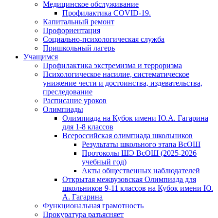
Медицинское обслуживание
Профилактика COVID-19.
Капитальный ремонт
Профориентация
Социально-психологическая служба
Пришкольный лагерь
Учащимся
Профилактика экстремизма и терроризма
Психологическое насилие, систематическое
унижение чести и достоинства, издевательства,
преследование
Расписание уроков
Олимпиады
Олимпиада на Кубок имени Ю.А. Гагарина
для 1-8 классов
Всероссийская олимпиада школьников
Результаты школьного этапа ВсОШ
Протоколы ШЭ ВсОШ (2025-2026
учебный год)
Акты общественных наблюдателей
Открытая межвузовская Олимпиада для
школьников 9-11 классов на Кубок имени Ю.
А. Гагарина
Функциональная грамотность
Прокуратура разъясняет