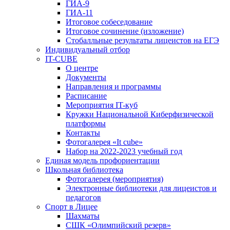
ГИА-9
ГИА-11
Итоговое собеседование
Итоговое сочинение (изложение)
Стобалльные результаты лицеистов на ЕГЭ
Индивидуальный отбор
IT-CUBE
О центре
Документы
Направления и программы
Расписание
Мероприятия IT-куб
Кружки Национальной Киберфизической
платформы
Контакты
Фотогалерея «It cube»
Набор на 2022-2023 учебный год
Единая модель профориентации
Школьная библиотека
Фотогалерея (мероприятия)
Электронные библиотеки для лицеистов и
педагогов
Спорт в Лицее
Шахматы
СШК «Олимпийский резерв»