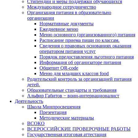
Стипендии и меры поддержки обучающихся
Международное сотрудничество
Организация питания в образовательно
организации
Нормативные документы
Ежедневное меню
Меню основного (организованного) питания
Расписание приема пищи по классам.
Сведения о правовых основаниях оказания
оператором питания услуг
Порядок предоставления льготного питания
Информация об организаторе питания
Общепит QR-code
Меню для младших классов food
Родительский контроль за организацией питания
детей.
Образовательные стандарты и требования
Альфир Габитов − воин-интернационалист
Деятельность
Школа Минпросвещения
Презентация
Методические материалы
ВСОКО
ВСЕРОССИЙСКИЕ ПРОВЕРОЧНЫЕ РАБОТЫ
Государственная итоговая аттестация