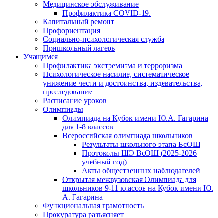
Медицинское обслуживание
Профилактика COVID-19.
Капитальный ремонт
Профориентация
Социально-психологическая служба
Пришкольный лагерь
Учащимся
Профилактика экстремизма и терроризма
Психологическое насилие, систематическое
унижение чести и достоинства, издевательства,
преследование
Расписание уроков
Олимпиады
Олимпиада на Кубок имени Ю.А. Гагарина
для 1-8 классов
Всероссийская олимпиада школьников
Результаты школьного этапа ВсОШ
Протоколы ШЭ ВсОШ (2025-2026
учебный год)
Акты общественных наблюдателей
Открытая межвузовская Олимпиада для
школьников 9-11 классов на Кубок имени Ю.
А. Гагарина
Функциональная грамотность
Прокуратура разъясняет