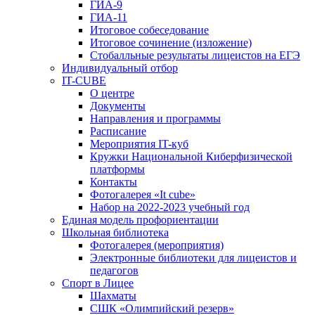
ГИА-9
ГИА-11
Итоговое собеседование
Итоговое сочинение (изложение)
Стобалльные результаты лицеистов на ЕГЭ
Индивидуальный отбор
IT-CUBE
О центре
Документы
Направления и программы
Расписание
Мероприятия IT-куб
Кружки Национальной Киберфизической
платформы
Контакты
Фотогалерея «It cube»
Набор на 2022-2023 учебный год
Единая модель профориентации
Школьная библиотека
Фотогалерея (мероприятия)
Электронные библиотеки для лицеистов и
педагогов
Спорт в Лицее
Шахматы
СШК «Олимпийский резерв»