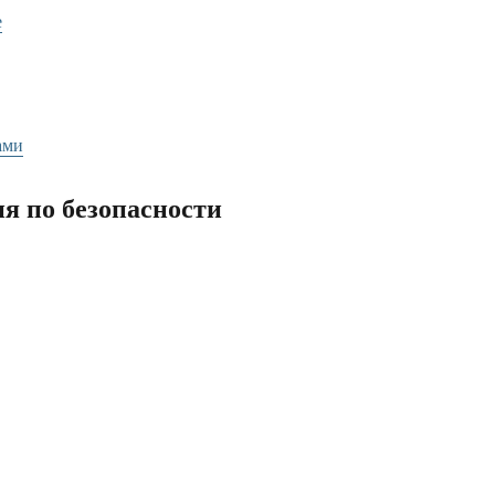
е
ами
 по безопасности