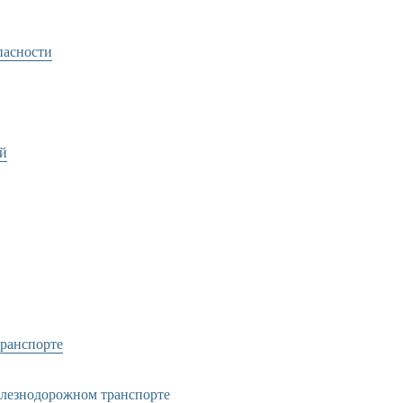
пасности
ей
транспорте
елезнодорожном транспорте