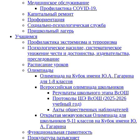
Медицинское обслуживание
Профилактика COVID-19.
Капитальный ремонт
Профориентация
Социально-психологическая служба
Пришкольный лагерь
Учащимся
Профилактика экстремизма и терроризма
Психологическое насилие, систематическое
унижение чести и достоинства, издевательства,
преследование
Расписание уроков
Олимпиады
Олимпиада на Кубок имени Ю.А. Гагарина
для 1-8 классов
Всероссийская олимпиада школьников
Результаты школьного этапа ВсОШ
Протоколы ШЭ ВсОШ (2025-2026
учебный год)
Акты общественных наблюдателей
Открытая межвузовская Олимпиада для
школьников 9-11 классов на Кубок имени Ю.
А. Гагарина
Функциональная грамотность
Прокуратура разъясняет