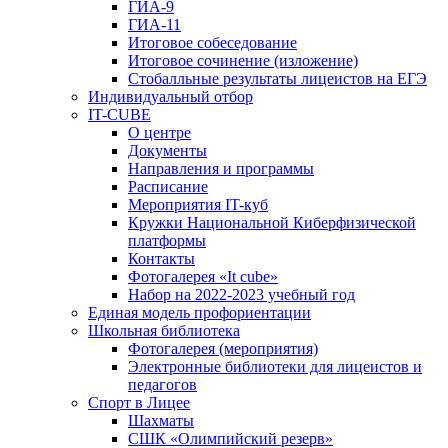
ГИА-9
ГИА-11
Итоговое собеседование
Итоговое сочинение (изложение)
Стобалльные результаты лицеистов на ЕГЭ
Индивидуальный отбор
IT-CUBE
О центре
Документы
Направления и программы
Расписание
Мероприятия IT-куб
Кружки Национальной Киберфизической
платформы
Контакты
Фотогалерея «It cube»
Набор на 2022-2023 учебный год
Единая модель профориентации
Школьная библиотека
Фотогалерея (мероприятия)
Электронные библиотеки для лицеистов и
педагогов
Спорт в Лицее
Шахматы
СШК «Олимпийский резерв»