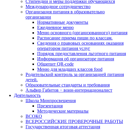
Стипендии и меры поддержки обучающихся
Международное сотрудничество
Организация питания в образовательно
организации
Нормативные документы
Ежедневное меню
Меню основного (организованного) питания
Расписание приема пищи по классам.
Сведения о правовых основаниях оказания
оператором питания услуг
Порядок предоставления льготного питания
Информация об организаторе питания
Общепит QR-code
Меню для младших классов food
Родительский контроль за организацией питания
детей.
Образовательные стандарты и требования
Альфир Габитов − воин-интернационалист
Деятельность
Школа Минпросвещения
Презентация
Методические материалы
ВСОКО
ВСЕРОССИЙСКИЕ ПРОВЕРОЧНЫЕ РАБОТЫ
Государственная итоговая аттестация