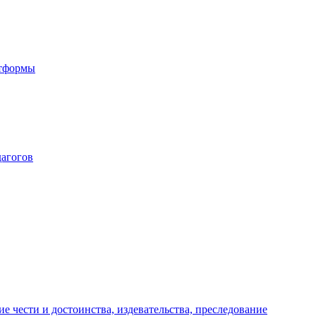
атформы
дагогов
е чести и достоинства, издевательства, преследование