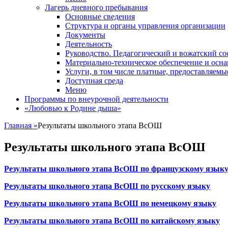
Лагерь дневного пребывания
Основные сведения
Структура и органы управления организации
Документы
Деятельность
Руководство. Педагогический и вожатский со
Материально-техническое обеспечение и осн
Услуги, в том числе платные, предоставляем
Доступная среда
Меню
Программы по внеурочной деятельности
«Любовью к Родине дыша»
Главная
»
Результаты школьного этапа ВсОШ
Результаты школьного этапа ВсОШ
Результаты школьного этапа ВсОШ по французскому язык
Результаты школьного этапа ВсОШ по русскому языку
Результаты школьного этапа ВсОШ по немецкому языку
Результаты школьного этапа ВсОШ по китайскому языку