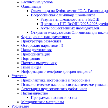
Расписание уроков
Олимпиады
Олимпиада на Кубок имени Ю.А. Гагарина для
Всероссийская олимпиада школьников
Результаты школьного этапа ВсОШ
Протоколы ШЭ ВсОШ (2025-2026 учебн
Акты общественных наблюдателей
Открытая межвузовская Олимпиада для школьн
Функциональная грамотность
Прокуратура разъясняет
Осторожно наркотики !!!
Наши достижения
Профориентация
Портфолио
Памятка выпускнику
Гимн Лицея
Информация о телефоне доверия для детей
Учителю
Профилактика экстремизма и терроризма
Психологическое насилие, систематическое унижени
Аттестация педагогических работников
Наставничество
Программы наставничества
Методические материалы
Родителям