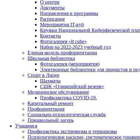
О центре
Документы
Направления и программы
Расписание
Мероприятия IT-куб
Кружки Национальной Киберфизической пл
Контакты
Фотогалерея «It cube»
Набор на 2022-2023 учебный год
Единая модель профориентации
Школьная библиотека
Фотогалерея (мероприятия)
Электронные библиотеки для лицеистов и пе
Спорт в Лицее
Шахматы
СШК «Олимпийский резерв»
Медицинское обслуживание
Профилактика COVID-19.
Капитальный ремонт
Профориентация
Социально-психологическая служба
Пришкольный лагерь
Учащимся
Профилактика экстремизма и терроризма
Психологическое насилие, систематическое унижени