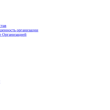
став
ащенность организации
ые Организацией
у