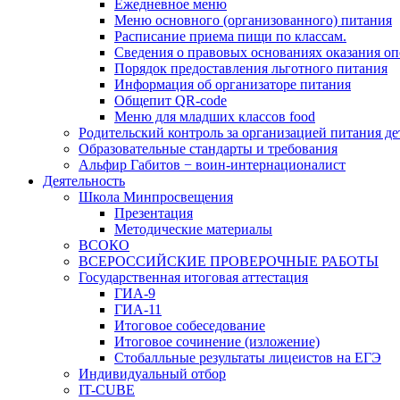
Ежедневное меню
Меню основного (организованного) питания
Расписание приема пищи по классам.
Сведения о правовых основаниях оказания оп
Порядок предоставления льготного питания
Информация об организаторе питания
Общепит QR-code
Меню для младших классов food
Родительский контроль за организацией питания де
Образовательные стандарты и требования
Альфир Габитов − воин-интернационалист
Деятельность
Школа Минпросвещения
Презентация
Методические материалы
ВСОКО
ВСЕРОССИЙСКИЕ ПРОВЕРОЧНЫЕ РАБОТЫ
Государственная итоговая аттестация
ГИА-9
ГИА-11
Итоговое собеседование
Итоговое сочинение (изложение)
Стобалльные результаты лицеистов на ЕГЭ
Индивидуальный отбор
IT-CUBE