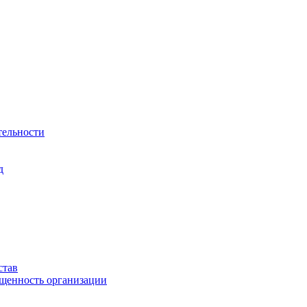
тельности
д
став
ащенность организации