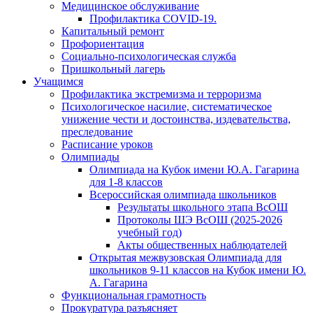
Медицинское обслуживание
Профилактика COVID-19.
Капитальный ремонт
Профориентация
Социально-психологическая служба
Пришкольный лагерь
Учащимся
Профилактика экстремизма и терроризма
Психологическое насилие, систематическое
унижение чести и достоинства, издевательства,
преследование
Расписание уроков
Олимпиады
Олимпиада на Кубок имени Ю.А. Гагарина
для 1-8 классов
Всероссийская олимпиада школьников
Результаты школьного этапа ВсОШ
Протоколы ШЭ ВсОШ (2025-2026
учебный год)
Акты общественных наблюдателей
Открытая межвузовская Олимпиада для
школьников 9-11 классов на Кубок имени Ю.
А. Гагарина
Функциональная грамотность
Прокуратура разъясняет