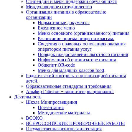
Стипендии и меры поддержки обучающихся
Международное сотрудничество
Организация питания в образовательно
организации
Нормативные документы
Ежедневное меню
Меню основного (организованного) питания
Расписание приема пищи по классам.
Сведения о правовых основаниях оказания
оператором питания услуг
Порядок предоставления льготного питания
Информация об организаторе питания
Общепит QR-code
Меню для младших классов food
Родительский контроль за организацией питания
детей.
Образовательные стандарты и требования
Альфир Габитов − воин-интернационалист
Деятельность
Школа Минпросвещения
Презентация
Методические материалы
ВСОКО
ВСЕРОССИЙСКИЕ ПРОВЕРОЧНЫЕ РАБОТЫ
Государственная итоговая аттестация