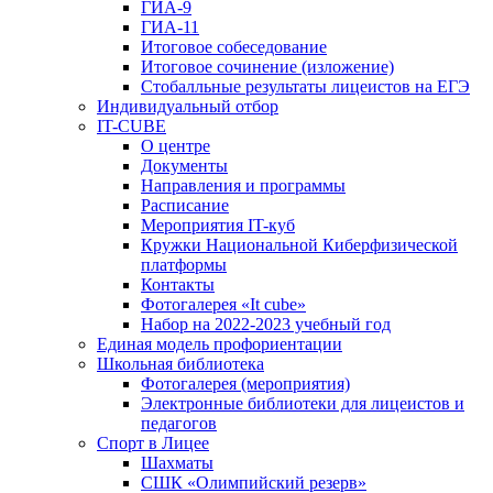
ГИА-9
ГИА-11
Итоговое собеседование
Итоговое сочинение (изложение)
Стобалльные результаты лицеистов на ЕГЭ
Индивидуальный отбор
IT-CUBE
О центре
Документы
Направления и программы
Расписание
Мероприятия IT-куб
Кружки Национальной Киберфизической
платформы
Контакты
Фотогалерея «It cube»
Набор на 2022-2023 учебный год
Единая модель профориентации
Школьная библиотека
Фотогалерея (мероприятия)
Электронные библиотеки для лицеистов и
педагогов
Спорт в Лицее
Шахматы
СШК «Олимпийский резерв»