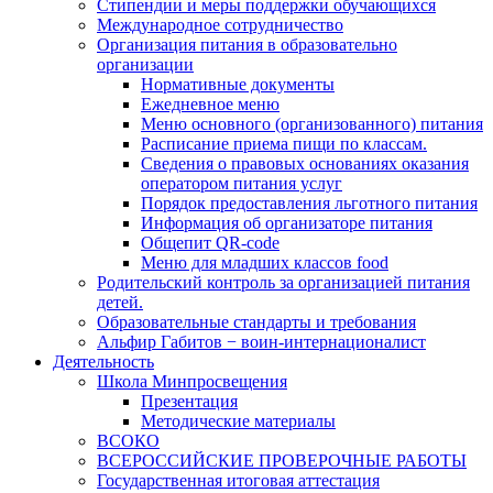
Стипендии и меры поддержки обучающихся
Международное сотрудничество
Организация питания в образовательно
организации
Нормативные документы
Ежедневное меню
Меню основного (организованного) питания
Расписание приема пищи по классам.
Сведения о правовых основаниях оказания
оператором питания услуг
Порядок предоставления льготного питания
Информация об организаторе питания
Общепит QR-code
Меню для младших классов food
Родительский контроль за организацией питания
детей.
Образовательные стандарты и требования
Альфир Габитов − воин-интернационалист
Деятельность
Школа Минпросвещения
Презентация
Методические материалы
ВСОКО
ВСЕРОССИЙСКИЕ ПРОВЕРОЧНЫЕ РАБОТЫ
Государственная итоговая аттестация