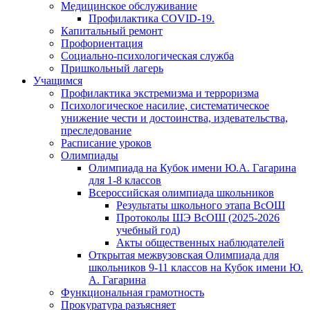
Медицинское обслуживание
Профилактика COVID-19.
Капитальный ремонт
Профориентация
Социально-психологическая служба
Пришкольный лагерь
Учащимся
Профилактика экстремизма и терроризма
Психологическое насилие, систематическое
унижение чести и достоинства, издевательства,
преследование
Расписание уроков
Олимпиады
Олимпиада на Кубок имени Ю.А. Гагарина
для 1-8 классов
Всероссийская олимпиада школьников
Результаты школьного этапа ВсОШ
Протоколы ШЭ ВсОШ (2025-2026
учебный год)
Акты общественных наблюдателей
Открытая межвузовская Олимпиада для
школьников 9-11 классов на Кубок имени Ю.
А. Гагарина
Функциональная грамотность
Прокуратура разъясняет