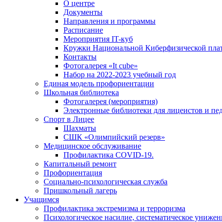
О центре
Документы
Направления и программы
Расписание
Мероприятия IT-куб
Кружки Национальной Киберфизической пл
Контакты
Фотогалерея «It cube»
Набор на 2022-2023 учебный год
Единая модель профориентации
Школьная библиотека
Фотогалерея (мероприятия)
Электронные библиотеки для лицеистов и пе
Спорт в Лицее
Шахматы
СШК «Олимпийский резерв»
Медицинское обслуживание
Профилактика COVID-19.
Капитальный ремонт
Профориентация
Социально-психологическая служба
Пришкольный лагерь
Учащимся
Профилактика экстремизма и терроризма
Психологическое насилие, систематическое унижени