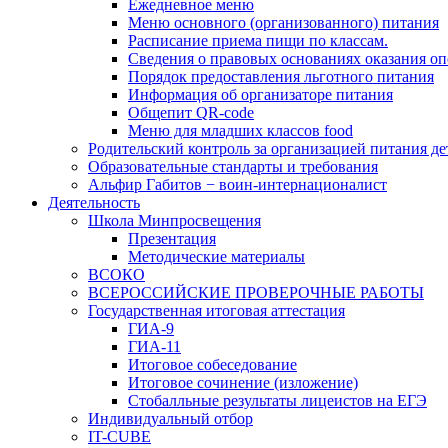
Ежедневное меню
Меню основного (организованного) питания
Расписание приема пищи по классам.
Сведения о правовых основаниях оказания оп
Порядок предоставления льготного питания
Информация об организаторе питания
Общепит QR-code
Меню для младших классов food
Родительский контроль за организацией питания де
Образовательные стандарты и требования
Альфир Габитов − воин-интернационалист
Деятельность
Школа Минпросвещения
Презентация
Методические материалы
ВСОКО
ВСЕРОССИЙСКИЕ ПРОВЕРОЧНЫЕ РАБОТЫ
Государственная итоговая аттестация
ГИА-9
ГИА-11
Итоговое собеседование
Итоговое сочинение (изложение)
Стобалльные результаты лицеистов на ЕГЭ
Индивидуальный отбор
IT-CUBE