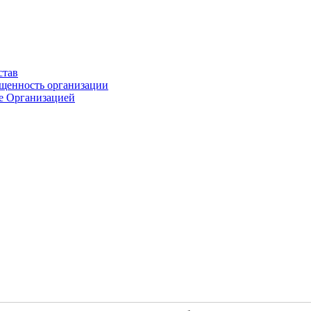
став
ащенность организации
ые Организацией