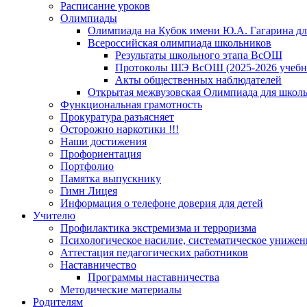
Расписание уроков
Олимпиады
Олимпиада на Кубок имени Ю.А. Гагарина для
Всероссийская олимпиада школьников
Результаты школьного этапа ВсОШ
Протоколы ШЭ ВсОШ (2025-2026 учебн
Акты общественных наблюдателей
Открытая межвузовская Олимпиада для школьн
Функциональная грамотность
Прокуратура разъясняет
Осторожно наркотики !!!
Наши достижения
Профориентация
Портфолио
Памятка выпускнику
Гимн Лицея
Информация о телефоне доверия для детей
Учителю
Профилактика экстремизма и терроризма
Психологическое насилие, систематическое унижени
Аттестация педагогических работников
Наставничество
Программы наставничества
Методические материалы
Родителям