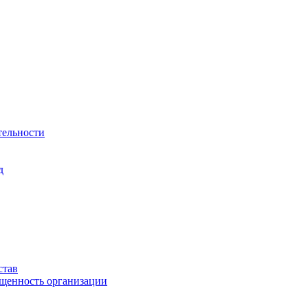
тельности
д
став
ащенность организации