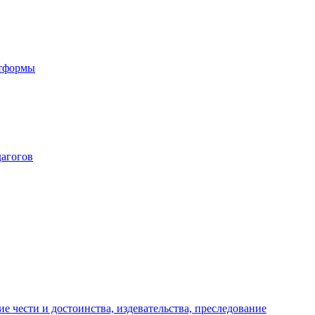
атформы
дагогов
е чести и достоинства, издевательства, преследование