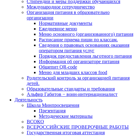
Стипендии и меры поддержки обучающихся
Международное сотрудничество
Организация питания в образовательно
организации
Нормативные документы
Ежедневное меню
Меню основного (организованного) питания
Расписание приема пищи по классам.
Сведения о правовых основаниях оказания
оператором питания услуг
Порядок предоставления льготного питания
Информация об организаторе питания
Общепит QR-code
Меню для младших классов food
Родительский контроль за организацией питания
детей.
Образовательные стандарты и требования
Альфир Габитов − воин-интернационалист
Деятельность
Школа Минпросвещения
Презентация
Методические материалы
ВСОКО
ВСЕРОССИЙСКИЕ ПРОВЕРОЧНЫЕ РАБОТЫ
Государственная итоговая аттестация