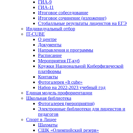
ГИА-9
ГИА-11
Итоговое собеседование
Итоговое сочинение (изложение)
Стобалльные результаты лицеистов на ЕГЭ
Индивидуальный отбор
IT-CUBE
О центре
Документы
Направления и программы
Расписание
Мероприятия IT-куб
Кружки Национальной Киберфизической
платформы
Контакты
Фотогалерея «It cube»
Набор на 2022-2023 учебный год
Единая модель профориентации
Школьная библиотека
Фотогалерея (мероприятия)
Электронные библиотеки для лицеистов и
педагогов
Спорт в Лицее
Шахматы
СШК «Олимпийский резерв»