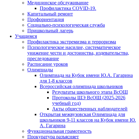
Медицинское обслуживание
Профилактика COVID-19.
Капитальный ремонт
Профориентация
Социально-психологическая служба
Пришкольный лагерь
Учащимся
Профилактика экстремизма и терроризма
Психологическое насилие, систематическое
унижение чести и достоинства, издевательства,
преследование
Расписание уроков
Олимпиады
Олимпиада на Кубок имени Ю.А. Гагарина
для 1-8 классов
Всероссийская олимпиада школьников
Результаты школьного этапа ВсОШ
Протоколы ШЭ ВсОШ (2025-2026
учебный год)
Акты общественных наблюдателей
Открытая межвузовская Олимпиада для
школьников 9-11 классов на Кубок имени Ю.
А. Гагарина
Функциональная грамотность
Прокуратура разъясняет