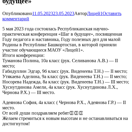
будущее»
Опубликовано
11.05.2023
23.05.2023
Автор
Лицей1
Оставить
комментарий
5 мая 2023 года состоялась Республиканская научно-
практическая конференция «Шаг в будущее», посвященная
Году педагога и наставника, Году полезных дел для малой
Родины в Республике Башкортостан, в которой приняли
участие обучающиеся МАОУ «Лицей1».
Итоги конференции:
Туманова Полина, 10а класс (рук. Селиванова А.В.) — II
место;
Габидуллин Эдгар, 9б класс (рук. Виденеева Т.Н.) — II место;
Утякаева Аделина, 9а класс (рук. Виденеева Т.Н.) — II место;
Носорева Надежда, 8а класс (рук. Виденеева Т.Н.) — III место;
Хуснутдинова Амели, 4а класс (рук. Хуснутдинова Л.Х.,
Чернова Р.Х.) — III место.
Адеянова София, 4а класс ( Чернова Р.Х., Адеянова Г.Р.) — II
место.
От всей души поздравляем ребят👏👏👏
Желаем стремиться к новым высотам и не останавливаться на
достигнутом!