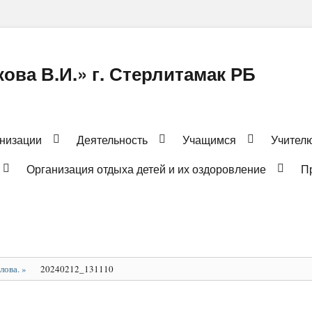
ова В.И.» г. Стерлитамак РБ
анизации
Деятельность
Учащимся
Учител
Организация отдыха детей и их оздоровление
П
лова.
»
20240212_131110