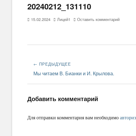
20240212_131110
Опубликовано
15.02.2024
Автор
Лицей1
Оставить комментарий
Навигация
← ПРЕДЫДУЩЕЕ
по
Предыдущая
Мы читаем В. Бианки и И. Крылова.
запись:
записям
Добавить комментарий
Для отправки комментария вам необходимо
авториз