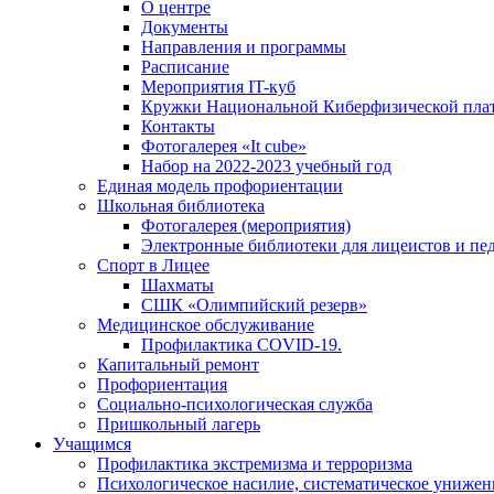
О центре
Документы
Направления и программы
Расписание
Мероприятия IT-куб
Кружки Национальной Киберфизической пл
Контакты
Фотогалерея «It cube»
Набор на 2022-2023 учебный год
Единая модель профориентации
Школьная библиотека
Фотогалерея (мероприятия)
Электронные библиотеки для лицеистов и пе
Спорт в Лицее
Шахматы
СШК «Олимпийский резерв»
Медицинское обслуживание
Профилактика COVID-19.
Капитальный ремонт
Профориентация
Социально-психологическая служба
Пришкольный лагерь
Учащимся
Профилактика экстремизма и терроризма
Психологическое насилие, систематическое унижени