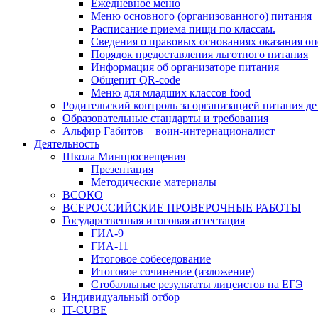
Ежедневное меню
Меню основного (организованного) питания
Расписание приема пищи по классам.
Сведения о правовых основаниях оказания оп
Порядок предоставления льготного питания
Информация об организаторе питания
Общепит QR-code
Меню для младших классов food
Родительский контроль за организацией питания де
Образовательные стандарты и требования
Альфир Габитов − воин-интернационалист
Деятельность
Школа Минпросвещения
Презентация
Методические материалы
ВСОКО
ВСЕРОССИЙСКИЕ ПРОВЕРОЧНЫЕ РАБОТЫ
Государственная итоговая аттестация
ГИА-9
ГИА-11
Итоговое собеседование
Итоговое сочинение (изложение)
Стобалльные результаты лицеистов на ЕГЭ
Индивидуальный отбор
IT-CUBE