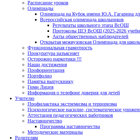
Расписание уроков
Олимпиады
Олимпиада на Кубок имени Ю.А. Гагарина для
Всероссийская олимпиада школьников
Результаты школьного этапа ВсОШ
Протоколы ШЭ ВсОШ (2025-2026 учебн
Акты общественных наблюдателей
Открытая межвузовская Олимпиада для школьн
Функциональная грамотность
Прокуратура разъясняет
Осторожно наркотики !!!
Наши достижения
Профориентация
Портфолио
Памятка выпускнику
Гимн Лицея
Информация о телефоне доверия для детей
Учителю
Профилактика экстремизма и терроризма
Психологическое насилие, систематическое унижени
Аттестация педагогических работников
Наставничество
Программы наставничества
Методические материалы
Родителям