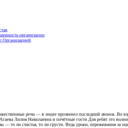
став
ащенность организации
ые Организацией
жественные речи — в лицее прозвенел последний звонок. Во взр
гаева Лилия Николаевна и почётные гости Для ребят это волни
 — то ли счастья, то ли грусти. Ведь уроки, переживания за о