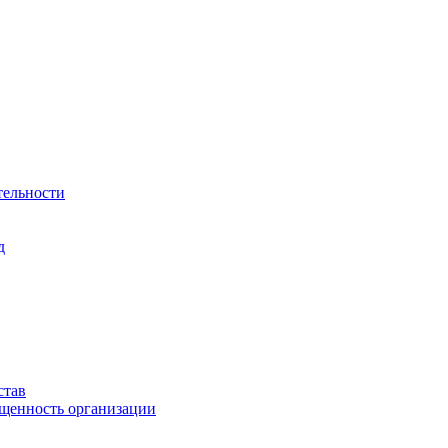
тельности
д
став
ащенность организации