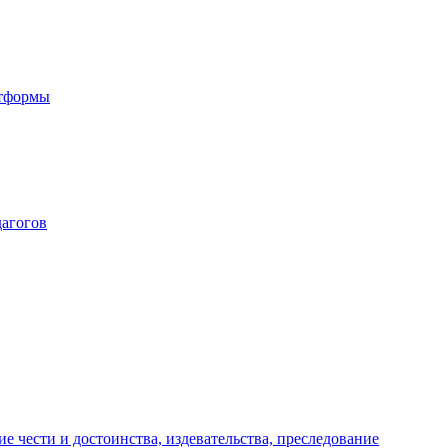
атформы
дагогов
е чести и достоинства, издевательства, преследование