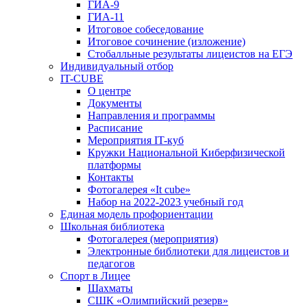
ГИА-9
ГИА-11
Итоговое собеседование
Итоговое сочинение (изложение)
Стобалльные результаты лицеистов на ЕГЭ
Индивидуальный отбор
IT-CUBE
О центре
Документы
Направления и программы
Расписание
Мероприятия IT-куб
Кружки Национальной Киберфизической
платформы
Контакты
Фотогалерея «It cube»
Набор на 2022-2023 учебный год
Единая модель профориентации
Школьная библиотека
Фотогалерея (мероприятия)
Электронные библиотеки для лицеистов и
педагогов
Спорт в Лицее
Шахматы
СШК «Олимпийский резерв»