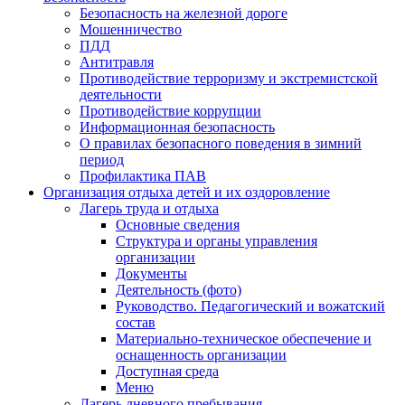
Безопасность на железной дороге
Мошенничество
ПДД
Антитравля
Противодействие терроризму и экстремистской
деятельности
Противодействие коррупции
Информационная безопасность
О правилах безопасного поведения в зимний
период
Профилактика ПАВ
Организация отдыха детей и их оздоровление
Лагерь труда и отдыха
Основные сведения
Структура и органы управления
организации
Документы
Деятельность (фото)
Руководство. Педагогический и вожатский
состав
Материально-техническое обеспечение и
оснащенность организации
Доступная среда
Меню
Лагерь дневного пребывания