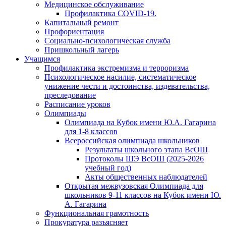
Медицинское обслуживание
Профилактика COVID-19.
Капитальный ремонт
Профориентация
Социально-психологическая служба
Пришкольный лагерь
Учащимся
Профилактика экстремизма и терроризма
Психологическое насилие, систематическое
унижение чести и достоинства, издевательства,
преследование
Расписание уроков
Олимпиады
Олимпиада на Кубок имени Ю.А. Гагарина
для 1-8 классов
Всероссийская олимпиада школьников
Результаты школьного этапа ВсОШ
Протоколы ШЭ ВсОШ (2025-2026
учебный год)
Акты общественных наблюдателей
Открытая межвузовская Олимпиада для
школьников 9-11 классов на Кубок имени Ю.
А. Гагарина
Функциональная грамотность
Прокуратура разъясняет