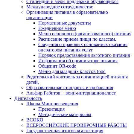
Стипендии и меры поддержки обучающихся
Международное сотрудничество
Организация питания в образовательно
организации
Нормативные документы
Ежедневное меню
Меню основного (организованного) питания
Расписание приема пищи по классам.
Сведения о правовых основаниях оказания
оператором питания услуг
Порядок предоставления льготного питания
Информация об организаторе питания
Общепит QR-code
Меню для младших классов food
Родительский контроль за организацией питания
детей.
Образовательные стандарты и требования
Альфир Габитов − воин-интернационалист
Деятельность
Школа Минпросвещения
Презентация
Методические материалы
ВСОКО
ВСЕРОССИЙСКИЕ ПРОВЕРОЧНЫЕ РАБОТЫ
Государственная итоговая аттестация