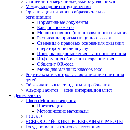
Стипендии и меры поддержки обучающихся
Международное сотрудничество
Организация питания в образовательно
организации
Нормативные документы
Ежедневное меню
Меню основного (организованного) питания
Расписание приема пищи по классам.
Сведения о правовых основаниях оказания
оператором питания услуг
Порядок предоставления льготного питания
Информация об организаторе питания
Общепит QR-code
Меню для младших классов food
Родительский контроль за организацией питания
детей.
Образовательные стандарты и требования
Альфир Габитов − воин-интернационалист
Деятельность
Школа Минпросвещения
Презентация
Методические материалы
ВСОКО
ВСЕРОССИЙСКИЕ ПРОВЕРОЧНЫЕ РАБОТЫ
Государственная итоговая аттестация