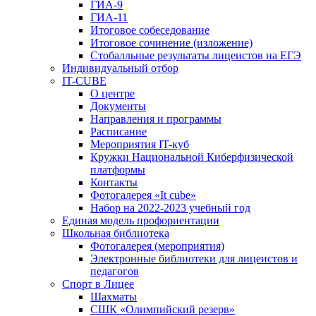
ГИА-9
ГИА-11
Итоговое собеседование
Итоговое сочинение (изложение)
Стобалльные результаты лицеистов на ЕГЭ
Индивидуальный отбор
IT-CUBE
О центре
Документы
Направления и программы
Расписание
Мероприятия IT-куб
Кружки Национальной Киберфизической
платформы
Контакты
Фотогалерея «It cube»
Набор на 2022-2023 учебный год
Единая модель профориентации
Школьная библиотека
Фотогалерея (мероприятия)
Электронные библиотеки для лицеистов и
педагогов
Спорт в Лицее
Шахматы
СШК «Олимпийский резерв»