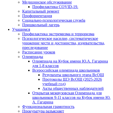
Медицинское обслуживание
Профилактика COVID-19.
Капитальный ремонт
Профориентация
Социально-психологическая служба
Пришкольный лагерь
Учащимся
Профилактика экстремизма и терроризма
Психологическое насилие, систематическое
унижение чести и достоинства, издевательства,
преследование
Расписание уроков
Олимпиады
Олимпиада на Кубок имени Ю.А. Гагарина
для 1-8 классов
Всероссийская олимпиада школьников
Результаты школьного этапа ВсОШ
Протоколы ШЭ ВсОШ (2025-2026
учебный год)
Акты общественных наблюдателей
Открытая межвузовская Олимпиада для
школьников 9-11 классов на Кубок имени Ю.
А. Гагарина
Функциональная грамотность
Прокуратура разъясняет