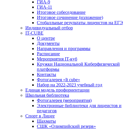
ГИА-9
ГИА-11
Итоговое собеседование
Итоговое сочинение (изложение)
Стобалльные результаты лицеистов на ЕГЭ
Индивидуальный отбор
IT-CUBE
О центре
Документы
Направления и программы
Расписание
Мероприятия IT-куб
Кружки Национальной Киберфизической
платформы
Контакты
Фотогалерея «It cube»
Набор на 2022-2023 учебный год
Единая модель профориентации
Школьная библиотека
Фотогалерея (мероприятия)
Электронные библиотеки для лицеистов и
педагогов
Спорт в Лицее
Шахматы
СШК «Олимпийский резерв»