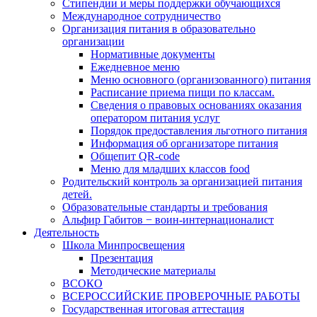
Стипендии и меры поддержки обучающихся
Международное сотрудничество
Организация питания в образовательно
организации
Нормативные документы
Ежедневное меню
Меню основного (организованного) питания
Расписание приема пищи по классам.
Сведения о правовых основаниях оказания
оператором питания услуг
Порядок предоставления льготного питания
Информация об организаторе питания
Общепит QR-code
Меню для младших классов food
Родительский контроль за организацией питания
детей.
Образовательные стандарты и требования
Альфир Габитов − воин-интернационалист
Деятельность
Школа Минпросвещения
Презентация
Методические материалы
ВСОКО
ВСЕРОССИЙСКИЕ ПРОВЕРОЧНЫЕ РАБОТЫ
Государственная итоговая аттестация