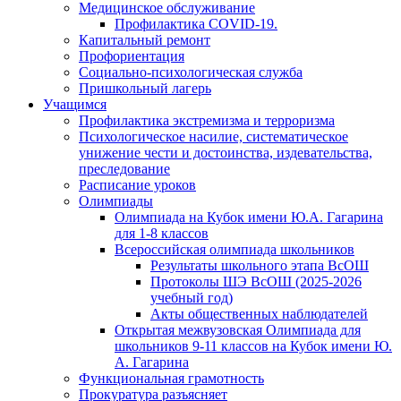
Медицинское обслуживание
Профилактика COVID-19.
Капитальный ремонт
Профориентация
Социально-психологическая служба
Пришкольный лагерь
Учащимся
Профилактика экстремизма и терроризма
Психологическое насилие, систематическое
унижение чести и достоинства, издевательства,
преследование
Расписание уроков
Олимпиады
Олимпиада на Кубок имени Ю.А. Гагарина
для 1-8 классов
Всероссийская олимпиада школьников
Результаты школьного этапа ВсОШ
Протоколы ШЭ ВсОШ (2025-2026
учебный год)
Акты общественных наблюдателей
Открытая межвузовская Олимпиада для
школьников 9-11 классов на Кубок имени Ю.
А. Гагарина
Функциональная грамотность
Прокуратура разъясняет