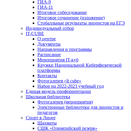
ГИА-9
ГИА-11
Итоговое собеседование
Итоговое сочинение (изложение)
Стобалльные результаты лицеистов на ЕГЭ
Индивидуальный отбор
IT-CUBE
О центре
Документы
Направления и программы
Расписание
Мероприятия IT-куб
Кружки Национальной Киберфизической
платформы
Контакты
Фотогалерея «It cube»
Набор на 2022-2023 учебный год
Единая модель профориентации
Школьная библиотека
Фотогалерея (мероприятия)
Электронные библиотеки для лицеистов и
педагогов
Спорт в Лицее
Шахматы
СШК «Олимпийский резерв»