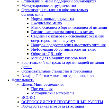
Стипендии и меры поддержки обучающихся
Международное сотрудничество
Организация питания в образовательно
организации
Нормативные документы
Ежедневное меню
Меню основного (организованного) питания
Расписание приема пищи по классам.
Сведения о правовых основаниях оказания
оператором питания услуг
Порядок предоставления льготного питания
Информация об организаторе питания
Общепит QR-code
Меню для младших классов food
Родительский контроль за организацией питания
детей.
Образовательные стандарты и требования
Альфир Габитов − воин-интернационалист
Деятельность
Школа Минпросвещения
Презентация
Методические материалы
ВСОКО
ВСЕРОССИЙСКИЕ ПРОВЕРОЧНЫЕ РАБОТЫ
Государственная итоговая аттестация