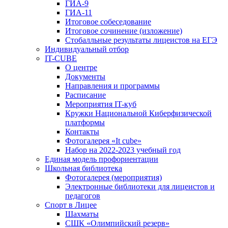
ГИА-9
ГИА-11
Итоговое собеседование
Итоговое сочинение (изложение)
Стобалльные результаты лицеистов на ЕГЭ
Индивидуальный отбор
IT-CUBE
О центре
Документы
Направления и программы
Расписание
Мероприятия IT-куб
Кружки Национальной Киберфизической
платформы
Контакты
Фотогалерея «It cube»
Набор на 2022-2023 учебный год
Единая модель профориентации
Школьная библиотека
Фотогалерея (мероприятия)
Электронные библиотеки для лицеистов и
педагогов
Спорт в Лицее
Шахматы
СШК «Олимпийский резерв»