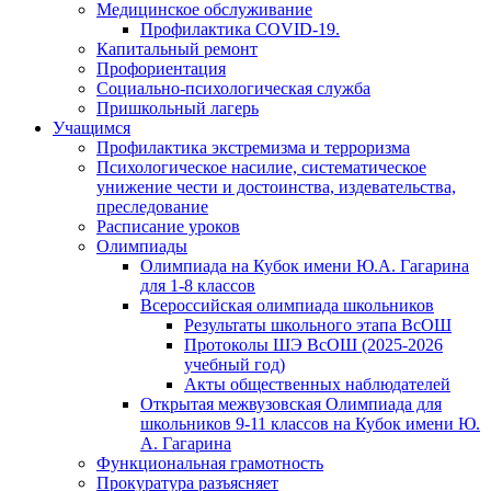
Медицинское обслуживание
Профилактика COVID-19.
Капитальный ремонт
Профориентация
Социально-психологическая служба
Пришкольный лагерь
Учащимся
Профилактика экстремизма и терроризма
Психологическое насилие, систематическое
унижение чести и достоинства, издевательства,
преследование
Расписание уроков
Олимпиады
Олимпиада на Кубок имени Ю.А. Гагарина
для 1-8 классов
Всероссийская олимпиада школьников
Результаты школьного этапа ВсОШ
Протоколы ШЭ ВсОШ (2025-2026
учебный год)
Акты общественных наблюдателей
Открытая межвузовская Олимпиада для
школьников 9-11 классов на Кубок имени Ю.
А. Гагарина
Функциональная грамотность
Прокуратура разъясняет