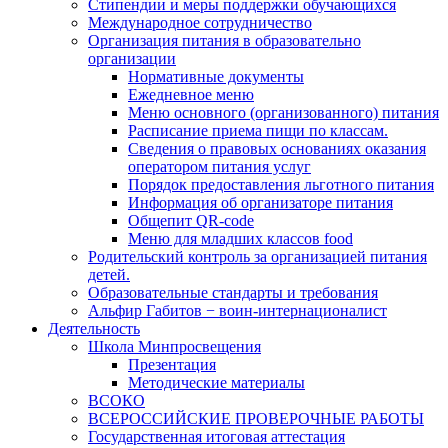
Стипендии и меры поддержки обучающихся
Международное сотрудничество
Организация питания в образовательно
организации
Нормативные документы
Ежедневное меню
Меню основного (организованного) питания
Расписание приема пищи по классам.
Сведения о правовых основаниях оказания
оператором питания услуг
Порядок предоставления льготного питания
Информация об организаторе питания
Общепит QR-code
Меню для младших классов food
Родительский контроль за организацией питания
детей.
Образовательные стандарты и требования
Альфир Габитов − воин-интернационалист
Деятельность
Школа Минпросвещения
Презентация
Методические материалы
ВСОКО
ВСЕРОССИЙСКИЕ ПРОВЕРОЧНЫЕ РАБОТЫ
Государственная итоговая аттестация