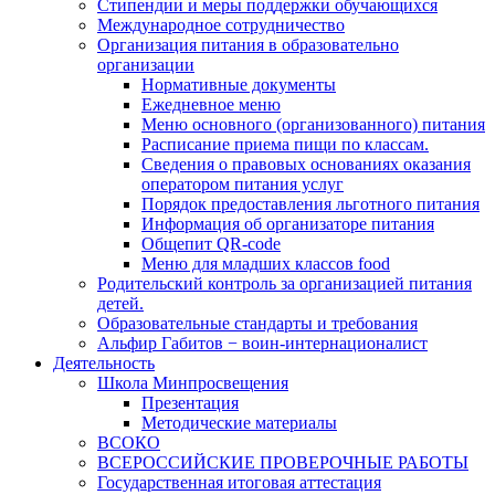
Стипендии и меры поддержки обучающихся
Международное сотрудничество
Организация питания в образовательно
организации
Нормативные документы
Ежедневное меню
Меню основного (организованного) питания
Расписание приема пищи по классам.
Сведения о правовых основаниях оказания
оператором питания услуг
Порядок предоставления льготного питания
Информация об организаторе питания
Общепит QR-code
Меню для младших классов food
Родительский контроль за организацией питания
детей.
Образовательные стандарты и требования
Альфир Габитов − воин-интернационалист
Деятельность
Школа Минпросвещения
Презентация
Методические материалы
ВСОКО
ВСЕРОССИЙСКИЕ ПРОВЕРОЧНЫЕ РАБОТЫ
Государственная итоговая аттестация