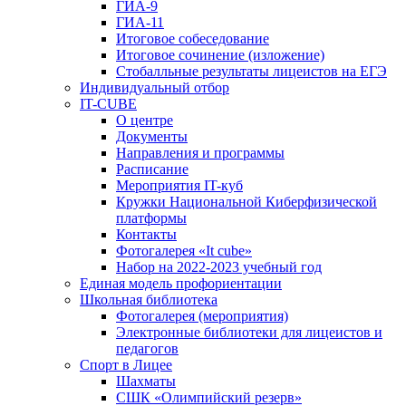
ГИА-9
ГИА-11
Итоговое собеседование
Итоговое сочинение (изложение)
Стобалльные результаты лицеистов на ЕГЭ
Индивидуальный отбор
IT-CUBE
О центре
Документы
Направления и программы
Расписание
Мероприятия IT-куб
Кружки Национальной Киберфизической
платформы
Контакты
Фотогалерея «It cube»
Набор на 2022-2023 учебный год
Единая модель профориентации
Школьная библиотека
Фотогалерея (мероприятия)
Электронные библиотеки для лицеистов и
педагогов
Спорт в Лицее
Шахматы
СШК «Олимпийский резерв»