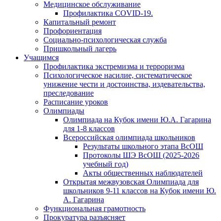
Медицинское обслуживание
Профилактика COVID-19.
Капитальный ремонт
Профориентация
Социально-психологическая служба
Пришкольный лагерь
Учащимся
Профилактика экстремизма и терроризма
Психологическое насилие, систематическое
унижение чести и достоинства, издевательства,
преследование
Расписание уроков
Олимпиады
Олимпиада на Кубок имени Ю.А. Гагарина
для 1-8 классов
Всероссийская олимпиада школьников
Результаты школьного этапа ВсОШ
Протоколы ШЭ ВсОШ (2025-2026
учебный год)
Акты общественных наблюдателей
Открытая межвузовская Олимпиада для
школьников 9-11 классов на Кубок имени Ю.
А. Гагарина
Функциональная грамотность
Прокуратура разъясняет